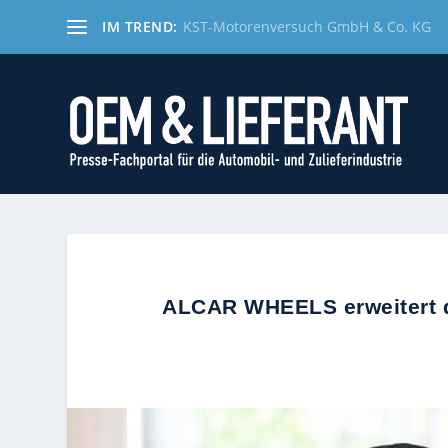
IM TREND:
KST-Motorenversuch GmbH & Co. KG
ALCAR WHEELS erweitert d