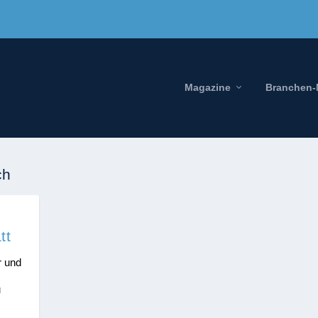
Magazine
Branchen
ch
tt
r und
u