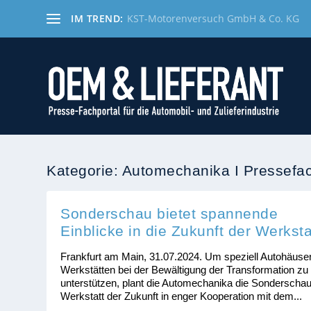
IM TREND:
KST-Motorenversuch GmbH & Co. KG
Kategorie:
Automechanika I Pressefa
Sonderschau bietet spannende
Einblicke in die Zukunft der Werksta
Frankfurt am Main, 31.07.2024. Um speziell Autohäuse
Werkstätten bei der Bewältigung der Transformation zu
unterstützen, plant die Automechanika die Sonderscha
Werkstatt der Zukunft in enger Kooperation mit dem...