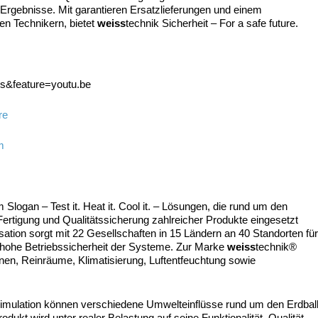
e Ergebnisse. Mit garantieren Ersatzlieferungen und einem
en Technikern, bietet
weiss
technik Sicherheit – For a safe future.
s&feature=youtu.be
re
m
logan – Test it. Heat it. Cool it. – Lösungen, die rund um den
ertigung und Qualitätssicherung zahlreicher Produkte eingesetzt
sation sorgt mit 22 Gesellschaften in 15 Ländern an 40 Standorten fü
 hohe Betriebssicherheit der Systeme. Zur Marke
weiss
technik®
nen, Reinräume, Klimatisierung, Luftentfeuchtung sowie
mulation können verschiedene Umwelteinflüsse rund um den Erdbal
odukt wird unter realer Belastung auf seine Funktionalität, Qualität,