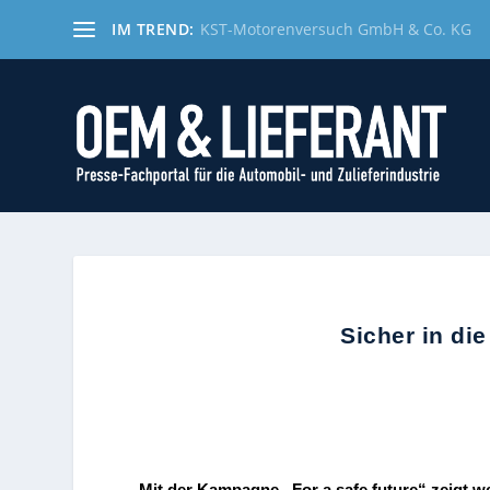
IM TREND:
KST-Motorenversuch GmbH & Co. KG
Sicher in di
Mit der Kampagne „For a safe future“ zeigt w