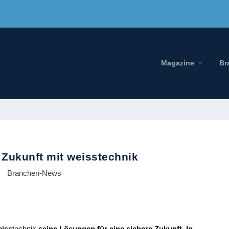
Magazine
Br
e Zukunft mit weisstechnik
Branchen-News
eiss
technik
seine Lösungen für eine sichere Zukunft.
In