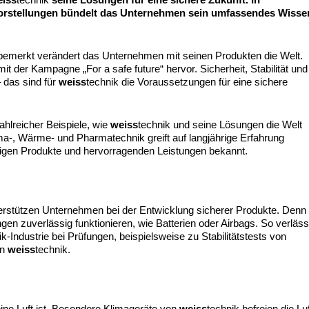
orstellungen
bündelt das Unternehmen sein umfassendes Wisse
nbemerkt verändert das Unternehmen mit seinen Produkten die Welt.
t der Kampagne „For a safe future“ hervor. Sicherheit, Stabilität und
 das sind für
weiss
technik die Voraussetzungen für eine sichere
zahlreicher Beispiele, wie
weiss
technik und seine Lösungen die Welt
ma-, Wärme- und Pharmatechnik greift auf langjährige Erfahrung
sigen Produkte und hervorragenden Leistungen bekannt.
terstützen Unternehmen bei der Entwicklung sicherer Produkte. Denn
en zuverlässig funktionieren, wie Batterien oder Airbags. So verläss
-Industrie bei Prüfungen, beispielsweise zu Stabilitätstests von
on
weiss
technik.
eine Luft ist. Besondere Klimageräte von
weiss
technik befreien die Lu