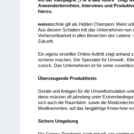
Anwenderberichten, Interviews und Produktv
hierzu.
weiss
technik gilt als Hidden Champion: Meist u
Aus diesem Schatten tritt das Unternehmen nun mi
Vorhersehbarkeit in allen Bereichen des Lebens –
Zukunft.
Ein eigens erstellter Online-Auftritt zeigt anhand 
sicherer machen. Der Spezialist für Umwelt-, Kli
zurück. Das Unternehmen ist für seine zuverläs
Überzeugende Produkttests
Geräte und Anlagen für die Umweltsimulation un
diese müssen oft jahrelang unter Extrembedingung
sich auch die Raumfahrt- sowie die Medizintechnik
Medikamenten, auf das langjährige Know-how v
Sichere Umgebung
Die Corona-Pandemie zeigt aktuell, wie wichtig r