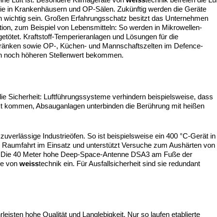
ie in Krankenhäusern und OP-Sälen. Zukünftig werden die Geräte
 wichtig sein. Großen Erfahrungsschatz besitzt das Unternehmen
ion, zum Beispiel von Lebensmitteln: So werden in Mikrowellen-
tötet. Kraftstoff-Temperieranlagen und Lösungen für die
hränken sowie OP-, Küchen- und Mannschaftszelten im Defence-
inen noch höheren Stellenwert bekommen.
die Sicherheit: Luftführungssysteme verhindern beispielsweise, dass
akt kommen, Absauganlagen unterbinden die Berührung mit heißen
 zuverlässige Industrieöfen. So ist beispielsweise ein 400 °C-Gerät in
nd Raumfahrt im Einsatz und unterstützt Versuche zum Aushärten von
 6. Die 40 Meter hohe Deep-Space-Antenne DSA3 am Fuße der
me von
weiss
technik ein. Für Ausfallsicherheit sind sie redundant
leisten hohe Qualität und Langlebigkeit. Nur so laufen etablierte