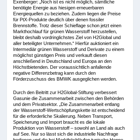
Exenberger: „Noch ist es nicht möglich, sämtliche
benötigte Energie aus hiesigen erneuerbaren
Energiequellen zu beziehen. Zudem liegen die Preise
für PtX-Produkte deutlich über denen fossiler
Brennstoffe. Trotz dieser Schieflage schon jetzt einen
Markthochlauf für grünen Wasserstoff herzustellen,
bleibt deshalb vordringlichstes Ziel von H2Global und
aller beteiligter Unternehmen.“ Hierfür auktioniert ein
Intermediär grünen Wasserstoff und Derivate zu einem
möglichst günstigen Preis und verkauft diesen
anschließend in Deutschland und Europa an den
Höchstbietenden. Der voraussichtlich anfallende
negative Differenzbetrag kann durch den
Förderzuschuss des BMWK ausgeglichen werden.
Durch den Beitritt zur H2Global-Stiftung verbessert
Gasunie die Zusammenarbeit zwischen den Behörden
und dem Privatsektor. „Die Zusammenarbeit entlang
der Wasserstoff-Wertschöpfungskette ist entscheidend
für die erforderliche Skalierung. Neben Transport,
Speicherung und Import braucht es die lokale
Produktion von Wasserstoff – sowohl an Land als auch
auf See. Nur so lässt sich die industrielle Nachfrage
bedienen und die bei Markthöchläufen typische Henne-