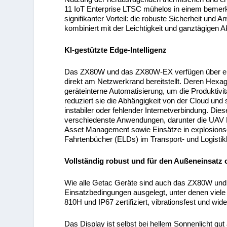
11 IoT Enterprise LTSC mühelos in einem bemerk
signifikanter Vorteil: die robuste Sicherheit u
kombiniert mit der Leichtigkeit und ganztägigen A
KI-gestützte Edge-Intelligenz
Das ZX80W und das ZX80W-EX verfügen über eine
direkt am Netzwerkrand bereitstellt. Deren Hex
geräteinterne Automatisierung, um die Produktivi
reduziert sie die Abhängigkeit von der Cloud und 
instabiler oder fehlender Internetverbindung. Die
verschiedenste Anwendungen, darunter die UAV 
Asset Management sowie Einsätze in explosion
Fahrtenbücher (ELDs) im Transport- und Logistik
Vollständig robust und für den Außeneinsatz 
Wie alle Getac Geräte sind auch das ZX80W und 
Einsatzbedingungen ausgelegt, unter denen viel
810H und IP67 zertifiziert, vibrationsfest und wi
Das Display ist selbst bei hellem Sonnenlicht gut