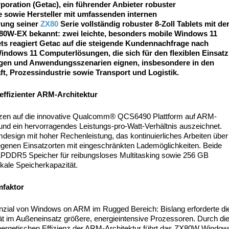
oration (Getac), ein führender Anbieter robuster
sowie Hersteller mit umfassenden internen
erung seiner
ZX80
Serie vollständig robuster 8-Zoll Tablets mit de
0W-EX bekannt: zwei leichte, besonders mobile Windows 11
ts reagiert Getac auf die steigende Kundennachfrage nach
Windows 11 Computerlösungen, die sich für den flexiblen Einsatz
ungen und Anwendungsszenarien eignen, insbesondere in den
t, Prozessindustrie sowie Transport und Logistik.
ffizienter ARM-Architektur
en auf die innovative Qualcomm® QCS6490 Plattform auf ARM-
z und ein hervorragendes Leistungs-pro-Watt-Verhältnis auszeichnet.
emdesign mit hoher Rechenleistung, das kontinuierliches Arbeiten über
legenen Einsatzorten mit eingeschränkten Lademöglichkeiten. Beide
LPDDR5 Speicher für reibungsloses Multitasking sowie 256 GB
kale Speicherkapazität.
mfaktor
nzial von Windows on ARM im Rugged Bereich: Bislang erforderte di
tät im Außeneinsatz größere, energieintensive Prozessoren. Durch di
ergetischen Effizienz der ARM-Architektur führt das ZX80W Window