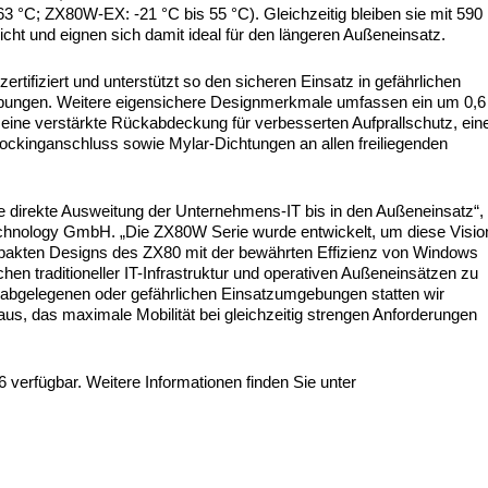
3 °C; ZX80W-EX: -21 °C bis 55 °C). Gleichzeitig bleiben sie mit 590
t und eignen sich damit ideal für den längeren Außeneinsatz.
ifiziert und unterstützt so den sicheren Einsatz in gefährlichen
ebungen. Weitere eigensichere Designmerkmale umfassen ein um 0,6
 eine verstärkte Rückabdeckung für verbesserten Aufprallschutz, ein
ckinganschluss sowie Mylar-Dichtungen an allen freiliegenden
 die direkte Ausweitung der Unternehmens-IT bis in den Außeneinsatz“,
Technology GmbH. „Die ZX80W Serie wurde entwickelt, um diese Visio
pakten Designs des ZX80 mit der bewährten Effizienz von Windows
n traditioneller IT-Infrastruktur und operativen Außeneinsätzen zu
 abgelegenen oder gefährlichen Einsatzumgebungen statten wir
us, das maximale Mobilität bei gleichzeitig strengen Anforderungen
6 verfügbar. Weitere Informationen finden Sie unter