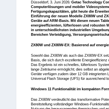
Düsseldorf, 3. Juni 2026
:
Getac Technology Corp
Computerlösungen und mobiler Videosysteme 
Fertigungskapazitäten, gibt heute die Erweit
Einführung der neuen Modelle ZX80W und ZX8
Geräte auf ARM-Basis. Mit diesen neuen Table
energieeffizienten, lüfterlosen und robusten 
in unterschiedlichsten industriellen Umgeb
Bereichen Verteidigung, Versorgungswirtschaf
ZX80W und ZX80W-EX: Basierend auf energiee
Sowohl das ZX80W als auch das ZX80W-EX setz
Basis, die sich durch exzellente Energieeffizien
Das Ergebnis ist ein schnelles, lüfterloses Syst
lange Zeiträume ermöglicht; dies selbst an abge
Geräte verfügen zudem über 12 GB integrierten 
Universal Flash Storage (UFS) für ausreichend lo
Windows 11 Funktionalität im kompakten For
Das ZX80W verdeutlicht das transformative Pote
Bereitstellung vollständiger Windows-Funktionali
Nutzung der herausragenden thermischen und en