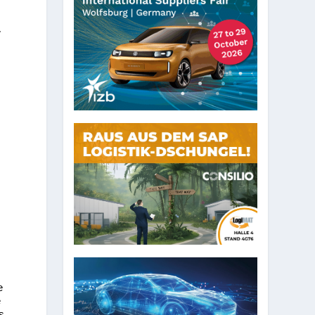
r
e
e
s