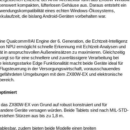
enswert kompakten, lüfterlosen Gehäuse aus. Daraus entsteht ein
nd Anwendungskompatibilität eines echten Windows-Ökosystems,
kkulaufzeit, die bislang Android-Geräten vorbehalten war.
 Qualcomm®AI Engine der 6. Generation, die Echtzeit-Intelligenz
agon NPU ermöglicht schnelle Erkennung mit Echtzeit-Analysen und
tät in anspruchsvollen Außeneinsätzen zu maximieren. Gleichzeitig
sorgt so für eine schnellere und zuverlässigere Verarbeitung bei
se leistungsstarke Edge Funktionalität macht beide Geräte ideal für
Flugsteuerung in der Versorgungswirtschaft, vorausschauendes
sgefährdeten Umgebungen mit dem ZX80W-EX und elektronische
bereich.
optimiert
das ZX80W-EX von Grund auf robust konstruiert und für
e andere Geräte versagen würden. Beide Tablets sind nach MIL-STD-
derstehen Stürzen aus bis zu 1,8 m.
 ablesbar, zudem bieten beide Modelle einen breiten