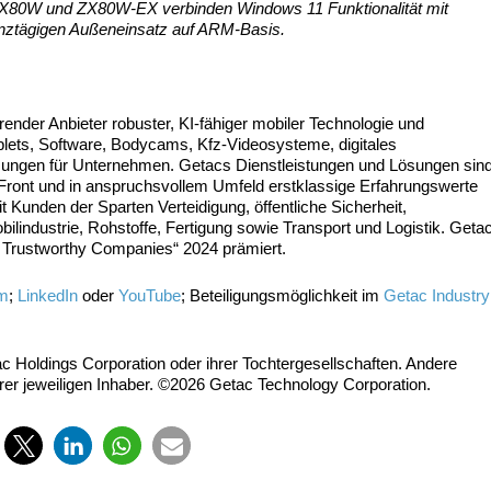
c ZX80W und ZX80W-EX verbinden Windows 11 Funktionalität mit
ganztägigen Außeneinsatz auf ARM-Basis.
render Anbieter robuster, KI-fähiger mobiler Technologie und
Tablets, Software, Bodycams, Kfz-Videosysteme, digitales
ungen für Unternehmen. Getacs Dienstleistungen und Lösungen sin
 Front und in anspruchsvollem Umfeld erstklassige Erfahrungswerte
t Kunden der Sparten Verteidigung, öffentliche Sicherheit,
lindustrie, Rohstoffe, Fertigung sowie Transport und Logistik. Geta
 Trustworthy Companies“ 2024 prämiert.
om
;
LinkedIn
oder
YouTube
; Beteiligungsmöglichkeit im
Getac Industry
 Holdings Corporation oder ihrer Tochtergesellschaften. Andere
er jeweiligen Inhaber. ©2026 Getac Technology Corporation.