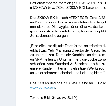
Betriebstemperaturbereich (ZX80W: -29 °C bis +6
g (ZX80W) bzw. 780 g (ZX80W-EX) besonders leich
Das ZX80W-EX ist nach ATEX/IECEx Zone 2/22 zert
und/oder potenziell explosionsgefährdeten Umg
mm dickeres Displayglas für erhöhte Haltbarkeit,
gesicherte Anschlussabdeckung für den Haupt-Do
Schraubenabdeckungen.
„Eine effektive digitale Transformation erfordert
erklärt Eric Yeh, Managing Director der Getac 
zu unterstützen. Durch die Kombination des kom
on ARM helfen wir Unternehmen, die Lücke zwische
schließen. Vom Standard-Außendienst bis hin zu
unsere Kunden mit einem vielseitigen Werkzeug a
an Unternehmenssicherheit und Leistung bietet.“
Das ZX80W und das ZX80W-EX sind ab Juli 202
www.getac.com
.
Text und Bild: Getac (v.i.S.d.P.)