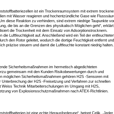
ststoffbatteriezellen ist ein Trockenraumsystem mit extrem trockene
alien mit Wasser reagieren und hochentzündliche Gase wie Flusssäur
Um diese Reaktion zu verhindern, sind extrem niedrige Taupunkte vo
nung, die bis an die Grenzen des physikalisch Möglichen geht“, erklärt
lisiert die Trockenheit mit dem Einsatz von Adsorptionstrocknern.
ie Luftfeuchtigkeit auf. Anschließend wird ein Teil der entfeuchtete
urch den Rotor geleitet, wodurch die dortige Feuchtigkeit entfernt un
ch präzise steuern und damit die Luftfeuchte konstant niedrig halten.
assende Sicherheitsmaßnahmen im hermetisch abgedichteten
hierzu gemeinsam mit den Kunden Risikobewertungen durch und
u den möglichen Sicherheitsmaßnahmen gehören H
2
S -Sensoren mit
r Unterbrechung der H
2
S -Freisetzung und Verfahren zur schnellen
t Weiss Technik Mitarbeiterschulungen im Umgang mit H
2
S,
Umsetzung von Explosionsschutzmaßnahmen nach ATEX-Richtlinien.
tstoffbatterien ist eine echte Herausforderung“, betont Celik. „Jeder