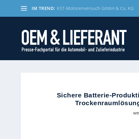
IM TREND:
KST-Motorenversuch GmbH & Co. KG
Sichere Batterie-Produk
Trockenraumlösunge
we