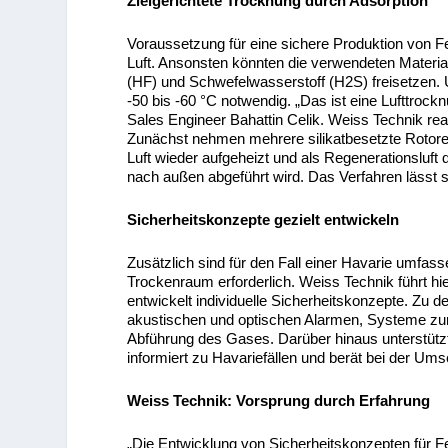
Zielgerichtete Trocknung durch Adsorption
Voraussetzung für eine sichere Produktion von Fe
Luft. Ansonsten könnten die verwendeten Materi
(HF) und Schwefelwasserstoff (H2S) freisetzen. 
-50 bis -60 °C notwendig. „Das ist eine Lufttrock
Sales Engineer Bahattin Celik. Weiss Technik rea
Zunächst nehmen mehrere silikatbesetzte Rotoren d
Luft wieder aufgeheizt und als Regenerationsluft d
nach außen abgeführt wird. Das Verfahren lässt si
Sicherheitskonzepte gezielt entwickeln
Zusätzlich sind für den Fall einer Havarie umf
Trockenraum erforderlich. Weiss Technik führt 
entwickelt individuelle Sicherheitskonzepte. Z
akustischen und optischen Alarmen, Systeme zu
Abführung des Gases. Darüber hinaus unterstütz
informiert zu Havariefällen und berät bei der 
Weiss Technik: Vorsprung durch Erfahrung
„Die Entwicklung von Sicherheitskonzepten für Fes