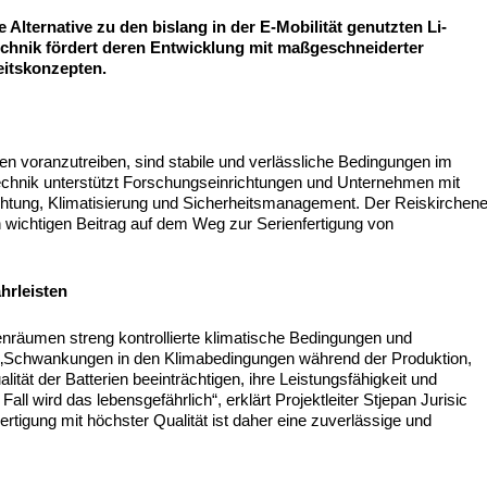
e Alternative zu den bislang in der E-Mobilität genutzten Li-
echnik fördert deren Entwicklung mit maßgeschneiderter
eitskonzepten.
en voranzutreiben, sind stabile und verlässliche Bedingungen im
chnik unterstützt Forschungseinrichtungen und Unternehmen mit
chtung, Klimatisierung und Sicherheitsmanagement. Der Reiskirchene
en wichtigen Beitrag auf dem Weg zur Serienfertigung von
hrleisten
ckenräumen streng kontrollierte klimatische Bedingungen und
. „Schwankungen in den Klimabedingungen während der Produktion,
ität der Batterien beeinträchtigen, ihre Leistungsfähigkeit und
all wird das lebensgefährlich“, erklärt Projektleiter Stjepan Jurisic
rtigung mit höchster Qualität ist daher eine zuverlässige und