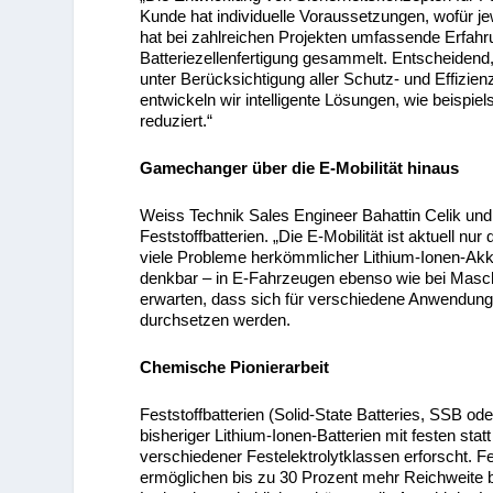
Kunde hat individuelle Voraussetzungen, wofür 
hat bei zahlreichen Projekten umfassende Erfahr
Batteriezellenfertigung gesammelt. Entscheidend,
unter Berücksichtigung aller Schutz- und Effizienz
entwickeln wir intelligente Lösungen, wie beisp
reduziert.“
Gamechanger über die E-Mobilität hinaus
Weiss Technik Sales Engineer Bahattin Celik und 
Feststoffbatterien. „Die E-Mobilität ist aktuell nur
viele Probleme herkömmlicher Lithium-Ionen-Akkus
denkbar – in E-Fahrzeugen ebenso wie bei Masc
erwarten, dass sich für verschiedene Anwendungen
durchsetzen werden.
Chemische Pionierarbeit
Feststoffbatterien (Solid-State Batteries, SSB od
bisheriger Lithium-Ionen-Batterien mit festen statt
verschiedener Festelektrolytklassen erforscht. F
ermöglichen bis zu 30 Prozent mehr Reichweite 