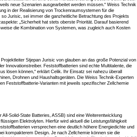
jeweils neue Szenarien ausgearbeitet werden müssen.“ Weiss Technik
ung in der Realisierung von Trockenraumsystemen für die
 so Jurisic, sei immer die ganzheitliche Betrachtung des Projekts
aspekte: „Sicherheit hat stets oberste Priorität. Darauf basierend
ielsweise die Kombination von Systemen, was zugleich auch Kosten
Projektleiter Stjepan Jurisic von glauben an das große Potenzial von
 der Innovationstreiber. Feststoffbatterien sind echte Multitalente, die
 lösen können,“ erklärt Celik. Ihr Einsatz sei nahezu überall
hinen, Drohnen und Haushaltsgeräten. Die Weiss Technik-Experten
 Feststoffbatterie-Varianten mit jeweils spezifischer Zellchemie
er All-Solid-State Batteries, ASSB) sind eine Weiterentwicklung
 flüssigen Elektrolyten. Hierfür wird aktuell die Leistungsfähigkeit
eststoffbatterien versprechen eine deutlich höhere Energiedichte und
bei kompakterem Design. Je nach Zellchemie können sie die