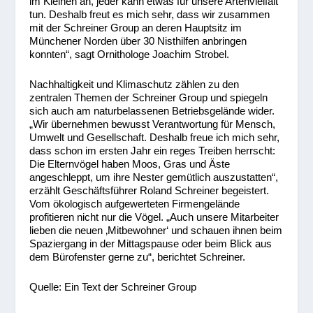
im Kleinen an, jeder kann etwas für unsere Artenvielfalt
tun. Deshalb freut es mich sehr, dass wir zusammen
mit der Schreiner Group an deren Hauptsitz im
Münchener Norden über 30 Nisthilfen anbringen
konnten“, sagt Ornithologe Joachim Strobel.
Nachhaltigkeit und Klimaschutz zählen zu den
zentralen Themen der Schreiner Group und spiegeln
sich auch am naturbelassenen Betriebsgelände wider.
„Wir übernehmen bewusst Verantwortung für Mensch,
Umwelt und Gesellschaft. Deshalb freue ich mich sehr,
dass schon im ersten Jahr ein reges Treiben herrscht:
Die Elternvögel haben Moos, Gras und Äste
angeschleppt, um ihre Nester gemütlich auszustatten“,
erzählt Geschäftsführer Roland Schreiner begeistert.
Vom ökologisch aufgewerteten Firmengelände
profitieren nicht nur die Vögel. „Auch unsere Mitarbeiter
lieben die neuen ‚Mitbewohner‘ und schauen ihnen beim
Spaziergang in der Mittagspause oder beim Blick aus
dem Bürofenster gerne zu“, berichtet Schreiner.
Quelle: Ein Text der Schreiner Group