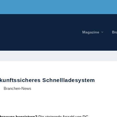
Magazine
Br
kunftssicheres Schnellladesystem
Branchen-News
hrzeuge begeistern?
Die steigende Anzahl von DC-