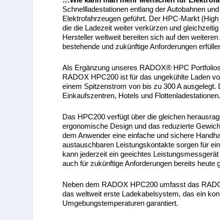
Schnellladestationen entlang der Autobahnen und
Elektrofahrzeugen geführt. Der HPC-Markt (High
die die Ladezeit weiter verkürzen und gleichzeiti
Hersteller weltweit bereiten sich auf den weitere
bestehende und zukünftige Anforderungen erfülle
Als Ergänzung unseres RADOX® HPC Portfolios 
RADOX HPC200 ist für das ungekühlte Laden vo
einem Spitzenstrom von bis zu 300 A ausgelegt. D
Einkaufszentren, Hotels und Flottenladestationen
Das HPC200 verfügt über die gleichen herausra
ergonomische Design und das reduzierte Gewicht 
dem Anwender eine einfache und sichere Handha
austauschbaren Leistungskontakte sorgen für ein
kann jederzeit ein geeichtes Leistungsmessgerät
auch für zukünftige Anforderungen bereits heute g
Neben dem RADOX HPC200 umfasst das RADOX H
das weltweit erste Ladekabelsystem, das ein kont
Umgebungstemperaturen garantiert.