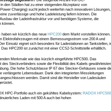
 in den Städten hat zu einer steigenden Akzeptanz von
 Power Charging) sucht jedoch weiterhin nach innovativen Lösungen,
g eine zuverlässige und hohe Ladeleistung liefern können. Die
n Ausbau der Ladeinfrastruktur vor und benötigen Systeme, die
n können.
haben wir kürzlich das neue
HPC200
dem Markt vorstellen können.
n Elektrofahrzeugen mit einem Bemessungsstrom von 200 A und
er Einsatz eignet sich besonders für Ladestationen an Tankstellen, i
. Das HPC200 ist zunächst mit einer CCS2-Schnittstelle erhältlich.
genden Merkmale wie das kürzlich eingeführte HPC500. Das
des Steckverbinders sowie die Flexibilität des Kabels gewährleiste
bung. Die hohe Schutzklasse IP 67 des Stecker-Gehäuses sowie di
e verlängerte Lebensdauer. Dank den integrierten Messleitungen
 angeschlossen werden. Damit sind die Hersteller von Ladesäulen
erüstet.
PC-Portfolio auch ein gekühltes Kabelsystem:
RADOX HPC50
inuierliches Laden mit 500 A auch bei hohen