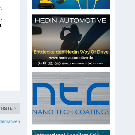
.
e
d
CHSTE
lternativen