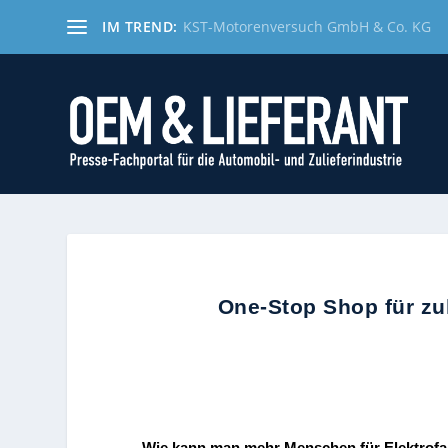
IM TREND:
KST-Motorenversuch GmbH & Co. KG
One-Stop Shop für zu
…Wie kann man mehr Menschen für Elektrofa