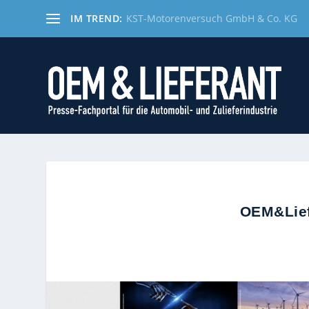
IM TREND:
KST-Motorenversuch GmbH & Co. KG
OEM&Lief