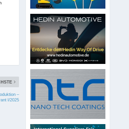
n
CHSTE
oduktion –
ant I/2025