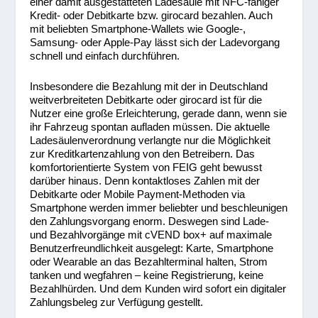
einer damit ausgestatteten Ladesäule mit NFC-fähiger
Kredit- oder Debitkarte bzw. girocard bezahlen. Auch
mit beliebten Smartphone-Wallets wie Google-,
Samsung- oder Apple-Pay lässt sich der Ladevorgang
schnell und einfach durchführen.
Insbesondere die Bezahlung mit der in Deutschland
weitverbreiteten Debitkarte oder girocard ist für die
Nutzer eine große Erleichterung, gerade dann, wenn sie
ihr Fahrzeug spontan aufladen müssen. Die aktuelle
Ladesäulenverordnung verlangte nur die Möglichkeit
zur Kreditkartenzahlung von den Betreibern. Das
komfortorientierte System von FEIG geht bewusst
darüber hinaus. Denn kontaktloses Zahlen mit der
Debitkarte oder Mobile Payment-Methoden via
Smartphone werden immer beliebter und beschleunigen
den Zahlungsvorgang enorm. Deswegen sind Lade-
und Bezahlvorgänge mit cVEND box+ auf maximale
Benutzerfreundlichkeit ausgelegt: Karte, Smartphone
oder Wearable an das Bezahlterminal halten, Strom
tanken und wegfahren – keine Registrierung, keine
Bezahlhürden. Und dem Kunden wird sofort ein digitaler
Zahlungsbeleg zur Verfügung gestellt.