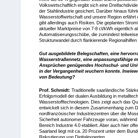
Volkswirtschaftlich ergibt sich eine Dreifachdivid
der Stahlindustrie gesichert. Darüber hinaus füh
Wasserstoffwirtschaft und unsere Region erfährt e
gibt allerdings auch Risiken. Die geplanten Stro
aktueller Marktpreise von 7-8 ct/kWh eigentlich
Automatisierungsschübe, die zumindest teilweis
Strukturwandel durch flankierende Regionalhilfen
Gut ausgebildete Belegschaften, eine hervor
Wasserstraßennetz, eine anpassungsfähige mi
Ansprüchen genügendes Hochschul- und Unive
in der Vergangenheit wuchern konnte. Inwiewe
von Bedeutung?
Prof. Schmidt:
Traditionelle saarländische Stär
Erfolgsmodell der dualen Ausbildung in metalltec
Wasserstofftechnologien. Dies zeigt auch das 
entwickelt sich in diesem Zusammenhang zum Dre
nordfranzösischer Industriezentren über die Mosel
Sicherheit autonomer Fahrzeuge voran, währen
Bereich Industrie 4.0 etabliert. Aber auch hier 
Saarland liegt mit ca. 20 Prozent unter dem Bund
Rekrutierung von Digitalexperten.