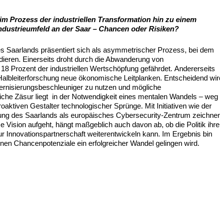
m Prozess der industriellen Transformation hin zu einem
ndustrieumfeld an der Saar – Chancen oder Risiken?
des Saarlands präsentiert sich als asymmetrischer Prozess, bei dem
lidieren. Einerseits droht durch die Abwanderung von
 18 Prozent der industriellen Wertschöpfung gefährdet. Andererseits
 Halbleiterforschung neue ökonomische Leitplanken. Entscheidend wir
odernisierungsbeschleuniger zu nutzen und mögliche
tliche Zäsur liegt in der Notwendigkeit eines mentalen Wandels – weg
ktiven Gestalter technologischer Sprünge. Mit Initiativen wie der
erung des Saarlands als europäisches Cybersecurity-Zentrum zeichne
e Vision aufgeht, hängt maßgeblich auch davon ab, ob die Politik ihre
r Innovationspartnerschaft weiterentwickeln kann. Im Ergebnis bin
nen Chancenpotenziale ein erfolgreicher Wandel gelingen wird.