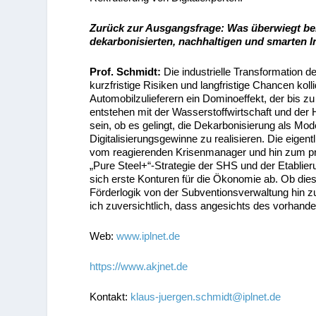
Zurück zur Ausgangsfrage: Was überwiegt bei
dekarbonisierten, nachhaltigen und smarten I
Prof. Schmidt:
Die industrielle Transformation 
kurzfristige Risiken und langfristige Chancen kol
Automobilzulieferern ein Dominoeffekt, der bis zu
entstehen mit der Wasserstoffwirtschaft und der
sein, ob es gelingt, die Dekarbonisierung als M
Digitalisierungsgewinne zu realisieren. Die eigen
vom reagierenden Krisenmanager und hin zum proa
„Pure Steel+“-Strategie der SHS und der Etabli
sich erste Konturen für die Ökonomie ab. Ob dies
Förderlogik von der Subventionsverwaltung hin zu
ich zuversichtlich, dass angesichts des vorhande
Web:
www.iplnet.de
https://www.akjnet.de
Kontakt:
klaus-juergen.schmidt@iplnet.de