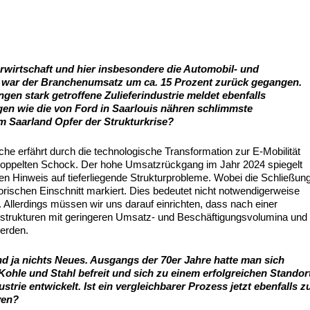
rwirtschaft und hier insbesondere die Automobil- und
24 war der Branchenumsatz um ca. 15 Prozent zurück gegangen.
gen stark getroffene Zulieferindustrie meldet ebenfalls
en wie die von Ford in Saarlouis nähren schlimmste
m Saarland Opfer der Strukturkrise?
he erfährt durch die technologische Transformation zur E-Mobilität
doppelten Schock. Der hohe Umsatzrückgang im Jahr 2024 spiegelt
nen Hinweis auf tieferliegende Strukturprobleme. Wobei die Schließun
torischen Einschnitt markiert. Dies bedeutet nicht notwendigerweise
. Allerdings müssen wir uns darauf einrichten, dass nach einer
iestrukturen mit geringeren Umsatz- und Beschäftigungsvolumina und
werden.
d ja nichts Neues. Ausgangs der 70er Jahre hatte man sich
Kohle und Stahl befreit und sich zu einem erfolgreichen Standor
rie entwickelt. Ist ein vergleichbarer Prozess jetzt ebenfalls z
iven?