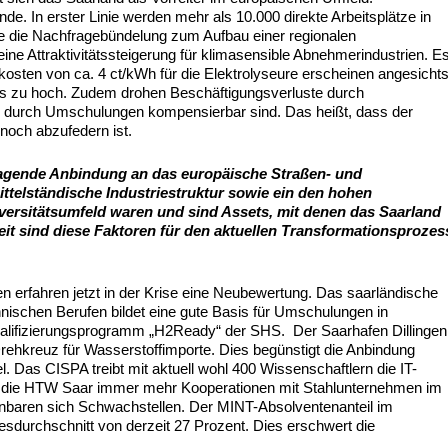
ende. In erster Linie werden mehr als 10.000 direkte Arbeitsplätze in
rte die Nachfragebündelung zum Aufbau einer regionalen
ine Attraktivitätssteigerung für klimasensible Abnehmerindustrien. E
mkosten von ca. 4 ct/kWh für die Elektrolyseure erscheinen angesicht
 als zu hoch. Zudem drohen Beschäftigungsverluste durch
e durch Umschulungen kompensierbar sind. Das heißt, dass der
 noch abzufedern ist.
ragende Anbindung an das europäische Straßen- und
ttelständische Industriestruktur sowie ein den hohen
rsitätsumfeld waren und sind Assets, mit denen das Saarland
it sind diese Faktoren für den aktuellen Transformationsprozes
ken erfahren jetzt in der Krise eine Neubewertung. Das saarländische
hnischen Berufen bildet eine gute Basis für Umschulungen in
Qualifizierungsprogramm „H2Ready“ der SHS.
Der Saarhafen Dillingen
hkreuz für Wasserstoffimporte. Dies begünstigt die Anbindung
. Das CISPA treibt mit aktuell wohl 400 Wissenschaftlern die IT-
d die HTW Saar immer mehr Kooperationen mit Stahlunternehmen im
offenbaren sich Schwachstellen. Der MINT-Absolventenanteil im
esdurchschnitt von derzeit 27 Prozent. Dies erschwert die