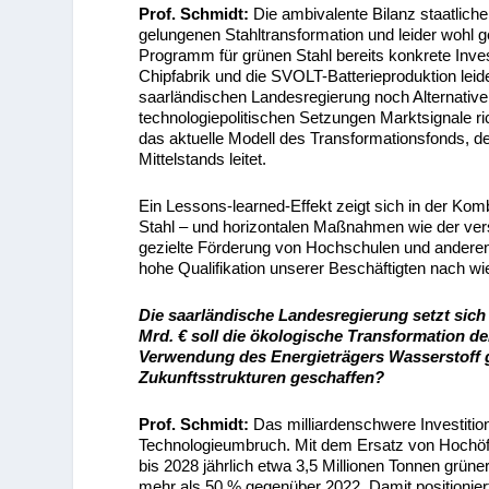
Prof. Schmidt:
Die ambivalente Bilanz staatliche
gelungenen Stahltransformation und leider wohl 
Programm für grünen Stahl bereits konkrete Inves
Chipfabrik und die SVOLT-Batterieproduktion leid
saarländischen Landesregierung noch Alternative
technologiepolitischen Setzungen Marktsignale ric
das aktuelle Modell des Transformationsfonds, der
Mittelstands leitet.
Ein Lessons-learned-Effekt zeigt sich in der Ko
Stahl – und horizontalen Maßnahmen wie der ver
gezielte Förderung von Hochschulen und anderen
hohe Qualifikation unserer Beschäftigten nach wie
Die saarländische Landesregierung setzt sich i
Mrd. € soll die ökologische Transformation de
Verwendung des Energieträgers Wasserstoff g
Zukunftsstrukturen geschaffen?
Prof. Schmidt:
Das milliardenschwere Investiti
Technologieumbruch. Mit dem Ersatz von Hochöfe
bis 2028 jährlich etwa 3,5 Millionen Tonnen grün
mehr als 50 % gegenüber 2022. Damit positioniert