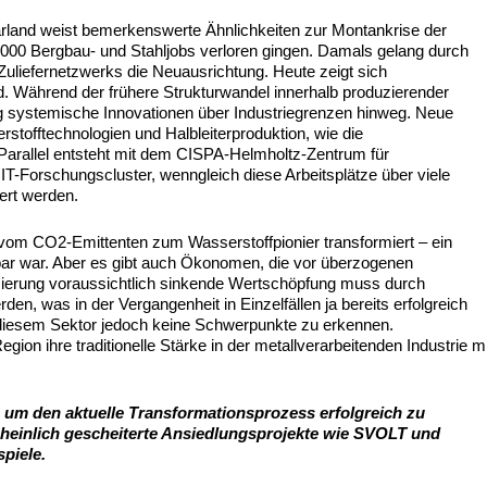
rland weist bemerkenswerte Ähnlichkeiten zur Montankrise der
0.000 Bergbau- und Stahljobs verloren gingen. Damals gelang durch
 Zuliefernetzwerks die Neuausrichtung. Heute zeigt sich
d. Während der frühere Strukturwandel innerhalb produzierender
ung systemische Innovationen über Industriegrenzen hinweg. Neue
stofftechnologien und Halbleiterproduktion, wie die
rallel entsteht mit dem CISPA-Helmholtz-Zentrum für
r IT-Forschungscluster, wenngleich diese Arbeitsplätze über viele
iert werden.
h vom CO2-Emittenten zum Wasserstoffpionier transformiert – ein
ar war. Aber es gibt auch Ökonomen, die vor überzogenen
sierung voraussichtlich sinkende Wertschöpfung muss durch
n, was in der Vergangenheit in Einzelfällen ja bereits erfolgreich
n diesem Sektor jedoch keine Schwerpunkte zu erkennen.
gion ihre traditionelle Stärke in der metallverarbeitenden Industrie mi
n, um den aktuelle Transformationsprozess erfolgreich zu
cheinlich gescheiterte Ansiedlungsprojekte wie SVOLT und
piele.