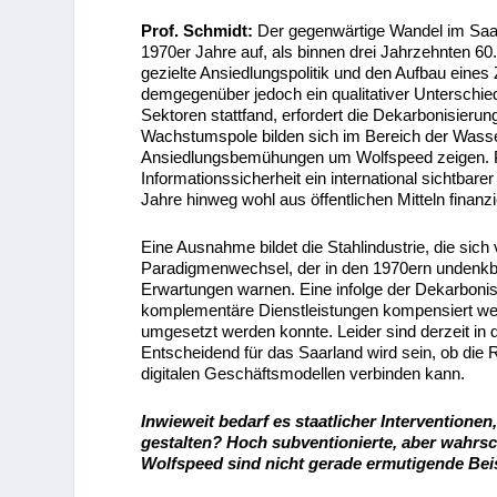
Prof. Schmidt:
Der gegenwärtige Wandel im Saa
1970er Jahre auf, als binnen drei Jahrzehnten 6
gezielte Ansiedlungspolitik und den Aufbau eines
demgegenüber jedoch ein qualitativer Unterschie
Sektoren stattfand, erfordert die Dekarbonisier
Wachstumspole bilden sich im Bereich der Wasser
Ansiedlungsbemühungen um Wolfspeed zeigen. Pa
Informationssicherheit ein international sichtbare
Jahre hinweg wohl aus öffentlichen Mitteln finanz
Eine Ausnahme bildet die Stahlindustrie, die sic
Paradigmenwechsel, der in den 1970ern undenkb
Erwartungen warnen. Eine infolge der Dekarboni
komplementäre Dienstleistungen kompensiert werde
umgesetzt werden konnte. Leider sind derzeit i
Entscheidend für das Saarland wird sein, ob die Re
digitalen Geschäftsmodellen verbinden kann.
Inwieweit bedarf es staatlicher Interventione
gestalten? Hoch subventionierte, aber wahrs
Wolfspeed sind nicht gerade ermutigende Beis