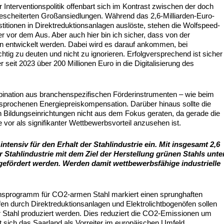
r Interventionspolitik offenbart sich im Kontrast zwischen der doch
gescheiterten Großansiedlungen. Während das 2,6-Milliarden-Euro-
titionen in Direktreduktionsanlagen auslöste, stehen die Wolfspeed-
er vor dem Aus. Aber auch hier bin ich sicher, dass von der
n entwickelt werden. Dabei wird es darauf ankommen, bei
htig zu deuten und nicht zu ignorieren. Erfolgversprechend ist sicher
 seit 2023 über 200 Millionen Euro in die Digitalisierung des
mbination aus branchenspezifischen Förderinstrumenten – wie beim
sprochenen Energiepreiskompensation. Darüber hinaus sollte die
 Bildungseinrichtungen nicht aus dem Fokus geraten, da gerade die
 vor als signifikanter Wettbewerbsvorteil anzusehen ist.
ntensiv für den Erhalt der Stahlindustrie ein. Mit insgesamt 2,6
r Stahlindustrie mit dem Ziel der Herstellung grünen Stahls unte
efördert werden. Werden damit wettbewerbsfähige industrielle
onsprogramm für CO2-armen Stahl markiert einen sprunghaften
n durch Direktreduktionsanlagen und Elektrolichtbogenöfen sollen
er Stahl produziert werden. Dies reduziert die CO2-Emissionen um
 sich das Saarland als Vorreiter im europäischen Umfeld.