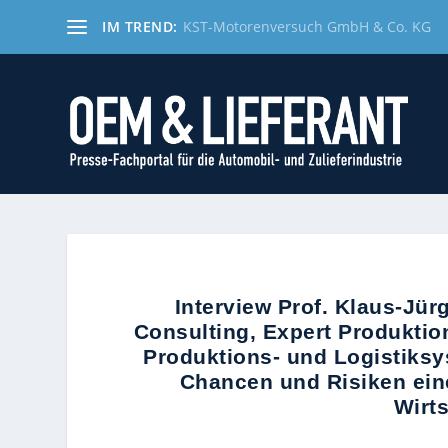
IM TREND:
KST-Motorenversuch GmbH & Co. KG
Interview Prof. Klaus-Jü
Consulting, Expert Produktion
Produktions- und Logistiks
Chancen und Risiken eine
Wirt