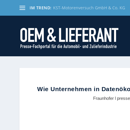
IM TREND:
KST-Motorenversuch GmbH & Co. KG
Wie Unternehmen in Datenök
Fraunhofer l press