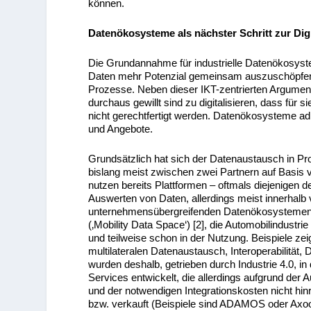
können.
Datenökosysteme als nächster Schritt zur Digi
Die Grundannahme für industrielle Datenökosyste
Daten mehr Potenzial gemeinsam auszuschöpfen 
Prozesse. Neben dieser IKT-zentrierten Argumenta
durchaus gewillt sind zu digitalisieren, dass für s
nicht gerechtfertigt werden. Datenökosysteme adr
und Angebote.
Grundsätzlich hat sich der Datenaustausch in Pro
bislang meist zwischen zwei Partnern auf Basis
nutzen bereits Plattformen – oftmals diejenigen
Auswerten von Daten, allerdings meist innerhal
unternehmensübergreifenden Datenökosystemen be
(‚Mobility Data Space‘) [2], die Automobilindustrie 
und teilweise schon in der Nutzung. Beispiele zei
multilateralen Datenaustausch, Interoperabilität,
wurden deshalb, getrieben durch Industrie 4.0, in
Services entwickelt, die allerdings aufgrund der
und der notwendigen Integrationskosten nicht hin
bzw. verkauft (Beispiele sind ADAMOS oder Axo