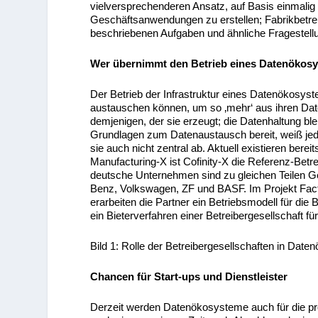
vielversprechenderen Ansatz, auf Basis einmalig
Geschäftsanwendungen zu erstellen; Fabrikbetre
beschriebenen Aufgaben und ähnliche Fragestellung
Wer übernimmt den Betrieb eines Datenökos
Der Betrieb der Infrastruktur eines Datenökosys
austauschen können, um so ‚mehr‘ aus ihren Date
demjenigen, der sie erzeugt; die Datenhaltung bleib
Grundlagen zum Datenaustausch bereit, weiß jedo
sie auch nicht zentral ab. Aktuell existieren bere
Manufacturing-X ist Cofinity-X die Referenz-Betr
deutsche Unternehmen sind zu gleichen Teilen G
Benz, Volkswagen, ZF und BASF. Im Projekt Fact
erarbeiten die Partner ein Betriebsmodell für die
ein Bieterverfahren einer Betreibergesellschaft 
Bild 1: Rolle der Betreibergesellschaften in Date
Chancen für Start-ups und Dienstleister
Derzeit werden Datenökosysteme auch für die pr