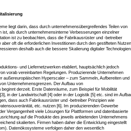
talisierung
me liegt darin, dass durch unternehmensübergreifendes Teilen von
ist, als durch unternehmensinterne Verbesserungen einzelner
tion ist zu beobachten, dass die Fabrikausrüster und -betreiber
ie aber oft die erforderlichen Investitionen durch den gestifteten Nutze
essieren deshalb auch die bessere Skalierung digitaler Technologien
duktions- und Liefernetzwerken etabliert, hauptsächlich jedoch
 von vorab vereinbarten Regelungen. Produzierende Unternehmen
 der außereuropäischen Hyperscaler – zum Sammeln, Aufbereiten und
b von Unternehmensgrenzen. Der Aufbau von
ginnt derzeit. Erste Datenräume, zum Beispiel für Mobilität
[3], in der Landwirtschaft [4] oder in der Logistik [5] etc. sind im Aufb
gen, dass auch Fabrikausrüster und -betreiber Prinzipien wie
 Datensouveränität, etc. nutzen [6]. Im produzierenden Gewerbe
 der Vergangenheit viele Lösungen für Plattformen und datenbasierte
 Ausrichtung auf die Produkte des jeweils anbietenden Unternehmens
reichend skalierten. Firmen haben daher die Entwicklung eingestellt
om). Datenökosysteme verfolgen daher den wesentlich