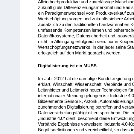
Allein hochproduktive und zuverlässige Maschine
zukünftig als Differenzierungsmerkmal und Basis 
ein Paradigmenwechsel vom Produktverkauf zum 
Wertschöpfung sorgen und zukunftssichere Arbeitsp
Zusätzlich zu den traditionellen hardwarenahen
umfassende Kompetenzen lernen und beherrschen
Datenökosysteme, Datensicherheit und -souveräni
nicht im Alleingang erfolgreich sein: nur in Koop
Wertschöpfungsnetzwerks, in der jeder seine St
erfolgreich auf den Markt gebracht werden.
Digitalisierung ist ein MUSS
Im Jahr 2012 hat die damalige Bundesregierung die
erklärt. Wirtschaft, Wissenschaft, Verbände u
Leitanbieter und Leitmarkt neuer Technologien fü
internationaler Meinung gelungen ist: Industrie 4.
Bildelemente Sensorik, Aktorik, Automatisierungs
zunehmenden Digitalisierung betroffen und verä
Datenverarbeitungsfähigkeit entsprechend. Die I
„Industrie 4.0“ dient, beschreibt diese Entwicklu
Verbände Ergebnisse vorweisen: Industrie 4.0-
Begriffsdefinitionen sind vereinheitlicht, so das