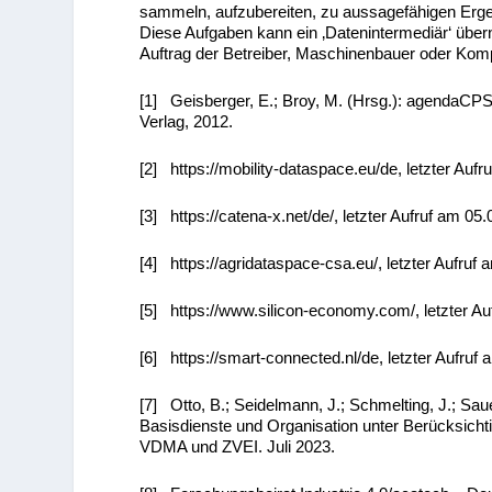
sammeln, aufzubereiten, zu aussagefähigen Er
Diese Aufgaben kann ein ‚Datenintermediär‘ über
Auftrag der Betreiber, Maschinenbauer oder Kom
[1] Geisberger, E.; Broy, M. (Hrsg.): agendaCP
Verlag, 2012.
[2] https://mobility-dataspace.eu/de, letzter Auf
[3] https://catena-x.net/de/, letzter Aufruf am 05
[4] https://agridataspace-csa.eu/, letzter Aufruf
[5] https://www.silicon-economy.com/, letzter A
[6] https://smart-connected.nl/de, letzter Aufruf
[7] Otto, B.; Seidelmann, J.; Schmelting, J.; Sa
Basisdienste und Organisation unter Berücksich
VDMA und ZVEI. Juli 2023.