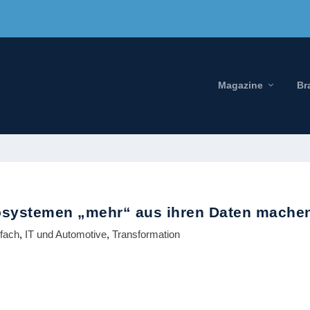
Magazine
Br
osystemen „mehr“ aus ihren Daten mache
efach
,
IT und Automotive
,
Transformation