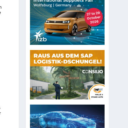
h
e
s
r