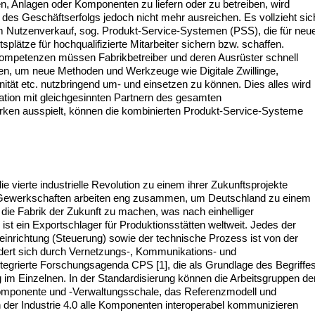
n, Anlagen oder Komponenten zu liefern oder zu betreiben, wird
des Geschäftserfolgs jedoch nicht mehr ausreichen. Es vollzieht sic
Nutzenverkauf, sog. Produkt-Service-Systemen (PSS), die für neu
lätze für hochqualifizierte Mitarbeiter sichern bzw. schaffen.
 Kompetenzen müssen Fabrikbetreiber und deren Ausrüster schnell
, um neue Methoden und Werkzeuge wie Digitale Zwillinge,
tät etc. nutzbringend um- und einsetzen zu können. Dies alles wird
eration mit gleichgesinnten Partnern des gesamten
ärken ausspielt, können die kombinierten Produkt-Service-Systeme
 vierte industrielle Revolution zu einem ihrer Zukunftsprojekte
nd Gewerkschaften arbeiten eng zusammen, um Deutschland zu einem
r die Fabrik der Zukunft zu machen, was nach einhelliger
0 ist ein Exportschlager für Produktionsstätten weltweit. Jedes der
einrichtung (Steuerung) sowie der technische Prozess ist von der
ndert sich durch Vernetzungs-, Kommunikations- und
ntegrierte Forschungsagenda CPS [1], die als Grundlage des Begriffe
ng im Einzelnen. In der Standardisierung können die Arbeitsgruppen de
Komponente und -Verwaltungsschale, das Referenzmodell und
s in der Industrie 4.0 alle Komponenten interoperabel kommunizieren