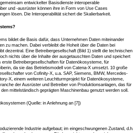
 gemeinsam entwickelter Basisdienste interoperable
iber und -ausrüster können ihre in Form von Use Cases
en lösen. Die Interoperabilität sichert die Skalierbarkeit.
ystems?
tems bildet die Basis dafür, dass Unternehmen Daten miteinander
n zu machen. Dabei verbleibt die Hoheit über die Daten bei
t dezentral. Eine Betreibergesellschaft (Bild 1) stellt die technischen
ch nichts über die Inhalte der ausgetauschten Daten und speichert
its erste Betreibergesellschaften für Datenökosysteme, für
eiberin, da sie das Betriebsmodell von Catena-X umsetzt. 10 große
esellschafter von Cofinity-X, u.a. SAP, Siemens, BMW, Mercedes-
ory-X, einem weiteren Leuchtturmprojekt für Datenökosysteme,
 Branche der Ausrüster und Betreiber von Produktionsanlagen, das für
für den mittelständisch geprägten Maschinenbau genutzt werden soll.
nökosystemen (Quelle: in Anlehnung an [7])
oduzierende Industrie aufgebaut; im eingeschwungenen Zustand, d.h