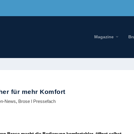
Magazine
Br
her für mehr Komfort
en-News
,
Brose l Pressefach
von Brose macht die Bedienung komfortabler, öffnet selbst