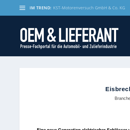
IM TREND:
KST-Motorenversuch GmbH & Co. KG
Eisbrec
Branch
Eine neue Generation elektrischer Schlösser 