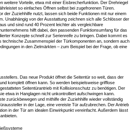
 weitere Vorteile, etwa mit einer Eisbrecherfunktion. Der Drehriegel
ährleistet so einfaches Öffnen selbst bei zugefrorenen Türen.
 der Zuziehhilfe nutzt, lassen sich beide Funktionen mit nur einem
um. Unabhängig von der Ausstattung zeichnen sich alle Schlösser der
aus und sind rund 40 Prozent leichter als vergleichbare
nternehmens hilft dabei, den passenden Funktionsumfang für das
idierter Konzepte schnell zur Serienreife zu bringen. Dabei kommt es
das technische Zusammenspiel der Türkomponenten an, sondern auch
dingungen in den Zielmärkten – zum Beispiel bei der Frage, ob eine
sstellers. Das neue Produkt öffnet die Seitentür so weit, dass der
d komplett öffnen kann. So werden beispielsweise grifflose
gestatteten Seitentürantrieb mit Kollisionsschutz zu benötigen. Der
 sie etwa in Hanglagen nicht unkontrolliert aufschwingen kann.
ste zurückbewegen und mithilfe der Zuziehhilfe wieder vollständig
üraussteller in der Lage, eine vereiste Tür aufzubrechen. Der Antrieb
ation in der Tür am idealen Einwirkpunkt vereinfacht. Außerdem lässt
 anbieten.
hließsysteme