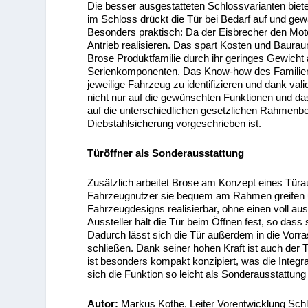
Die besser ausgestatteten Schlossvarianten bieten
im Schloss drückt die Tür bei Bedarf auf und gew
Besonders praktisch: Da der Eisbrecher den Motor
Antrieb realisieren. Das spart Kosten und Baura
Brose Produktfamilie durch ihr geringes Gewicht 
Serienkomponenten. Das Know-how des Familienu
jeweilige Fahrzeug zu identifizieren und dank val
nicht nur auf die gewünschten Funktionen und 
auf die unterschiedlichen gesetzlichen Rahmenbe
Diebstahlsicherung vorgeschrieben ist.
Türöffner als Sonderausstattung
Zusätzlich arbeitet Brose am Konzept eines Türau
Fahrzeugnutzer sie bequem am Rahmen greifen un
Fahrzeugdesigns realisierbar, ohne einen voll aus
Aussteller hält die Tür beim Öffnen fest, so dass
Dadurch lässt sich die Tür außerdem in die Vorra
schließen. Dank seiner hohen Kraft ist auch der T
ist besonders kompakt konzipiert, was die Integr
sich die Funktion so leicht als Sonderausstattung
Autor:
Markus Kothe, Leiter Vorentwicklung Sc