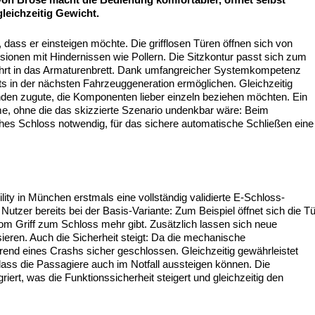
gleichzeitig Gewicht.
 dass er einsteigen möchte. Die grifflosen Türen öffnen sich von
isionen mit Hindernissen wie Pollern. Die Sitzkontur passt sich zum
ährt in das Armaturenbrett. Dank umfangreicher Systemkompetenz
ts in der nächsten Fahrzeuggeneration ermöglichen. Gleichzeitig
n zugute, die Komponenten lieber einzeln beziehen möchten. Ein
teme, ohne die das skizzierte Szenario undenkbar wäre: Beim
isches Schloss notwendig, für das sichere automatische Schließen eine
lity in München erstmals eine vollständig validierte E-Schloss-
Nutzer bereits bei der Basis-Variante: Zum Beispiel öffnet sich die Tü
 vom Griff zum Schloss mehr gibt. Zusätzlich lassen sich neue
sieren. Auch die Sicherheit steigt: Da die mechanische
während eines Crashs sicher geschlossen. Gleichzeitig gewährleistet
ass die Passagiere auch im Notfall aussteigen können. Die
griert, was die Funktionssicherheit steigert und gleichzeitig den