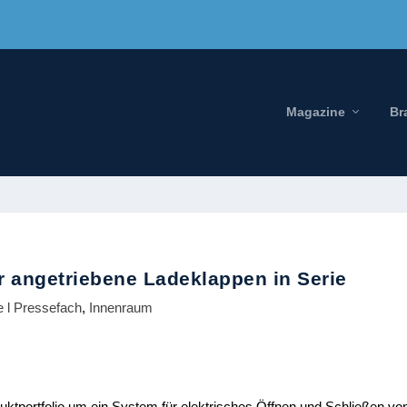
Magazine
Br
r angetriebene Ladeklappen in Serie
e l Pressefach
,
Innenraum
duktportfolio um ein System für elektrisches Öffnen und Schließen vo