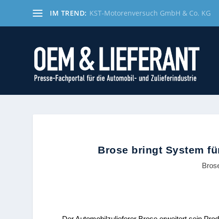
IM TREND:
KST-Motorenversuch GmbH & Co. KG
Brose bringt System fü
Bros
Der Automobilzulieferer Brose erweitert sein Pro