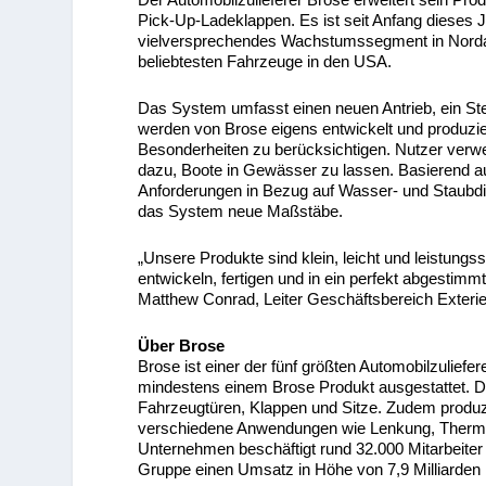
Pick-Up-Ladeklappen. Es ist seit Anfang dieses 
vielversprechendes Wachstumssegment in Nordame
beliebtesten Fahrzeuge in den USA.
Das System umfasst einen neuen Antrieb, ein Ste
werden von Brose eigens entwickelt und produzi
Besonderheiten zu berücksichtigen. Nutzer ver
dazu, Boote in Gewässer zu lassen. Basierend au
Anforderungen in Bezug auf Wasser- und Staubdich
das System neue Maßstäbe.
„Unsere Produkte sind klein, leicht und leistung
entwickeln, fertigen und in ein perfekt abgestim
Matthew Conrad, Leiter Geschäftsbereich Exterie
Über Brose
Brose ist einer der fünf größten Automobilzuliefer
mindestens einem Brose Produkt ausgestattet. Der
Fahrzeugtüren, Klappen und Sitze. Zudem produzie
verschiedene Anwendungen wie Lenkung, Thermal
Unternehmen beschäftigt rund 32.000 Mitarbeiter 
Gruppe einen Umsatz in Höhe von 7,9 Milliarden