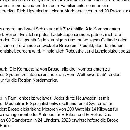
Jahres in Serie und eröffnet dem Familienunternehmen ein
rika. Pick-Ups sind mit einem Marktanteil von rund 20 Prozent di
uergerät und zwei Schlösser mit Zuziehhilfe. Alle Komponenten
ert. Bei der Entstehung des Ladeklappenantriebs gab es mehrere
wenden Pick-Ups häufig in staubigem und matschigem Gelände oder
f einem Türantrieb entwickelte Brose ein Produkt, das den hohen
tigkeit gerecht wird. Hinsichtlich Robustheit und Langlebigkeit setz
sstark. Die Kompetenz von Brose, alle drei Komponenten zu
mtes System zu integrieren, hebt uns vom Wettbewerb ab“, erklärt
ur für die Region Nordamerika.
er in Familienbesitz weltweit. Jeder dritte Neuwagen ist mit
 Mechatronik-Spezialist entwickelt und fertigt Systeme für
rt Brose elektrische Motoren von 200 Watt bis 14 Kilowatt für
management oder Antriebe für E-Bikes und E-Roller. Das
an 68 Standorten in 24 Ländern. 2023 erwirtschaftete die Brose
 Euro.