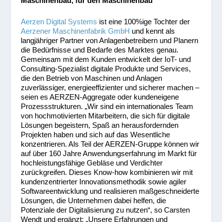
Maschinenbau, für den Maschinenbau
Aerzen Digital Systems
ist eine 100%ige Tochter der
Aerzener Maschinenfabrik GmbH
und kennt als
langjähriger Partner von Anlagenbetreibern und Planern
die Bedürfnisse und Bedarfe des Marktes genau.
Gemeinsam mit dem Kunden entwickelt der IoT- und
Consulting-Spezialist digitale Produkte und Services,
die den Betrieb von Maschinen und Anlagen
zuverlässiger, energieeffizienter und sicherer machen –
seien es AERZEN-Aggregate oder kundeneigene
Prozessstrukturen. „Wir sind ein internationales Team
von hochmotivierten Mitarbeitern, die sich für digitale
Lösungen begeistern, Spaß an herausfordernden
Projekten haben und sich auf das Wesentliche
konzentrieren. Als Teil der AERZEN-Gruppe können wir
auf über 160 Jahre Anwendungserfahrung im Markt für
hochleistungsfähige Gebläse und Verdichter
zurückgreifen. Dieses Know-how kombinieren wir mit
kundenzentrierter Innovationsmethodik sowie agiler
Softwareentwicklung und realisieren maßgeschneiderte
Lösungen, die Unternehmen dabei helfen, die
Potenziale der Digitalisierung zu nutzen“, so Carsten
Wendt und ergänzt: „Unsere Erfahrungen und