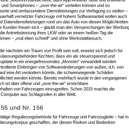
und Smartphones – „over-the-air“ verteilen können und so
serte und umfassendere Dienstleistungen zur Verfügung zu stellen –
uerhaft vernetzter Fahrzeuge mit hohem Softwareanteil wollen auch
nd Datendienstleistungen rund um das Auto von diesen Möglichkeiten
h die Kunden freuen sich – glaubt man den Versprechungen der Werbun
die Antriebsleistung ihres LKW oder an einem heißen Tag die
 können – „mal eben schnell“ und ohne Werkstattbesuch.
ie nächsten ein Traum von Profit sein soll, erweist sich jedoch für
ulassungsbehörden fürchten, dass ein als steuersparend und
pdate in ein energiefressendes „Monster“ verwandelt werden
ntrollierte Einbringen von Softwareänderungen von außen, d.h. von
g auf eine Art verändern könnte, die schwerwiegende Schäden
erpflichtet werden könnte. Bereits mehrfach wurde in den vergangenen
 ist über offene und „over-the-air“ erreichbare
erhalten von Fahrzeugen einzugreifen. Schon 2015 machte die
Computer aus Schlagzeilen in aller Welt.
55 und Nr. 156
tätige Regulierungsbehörde für Fahrzeuge und Fahrzeugteile – hat mi
ulierungskorpus geschaffen, der diesen Risiken und Bedenken