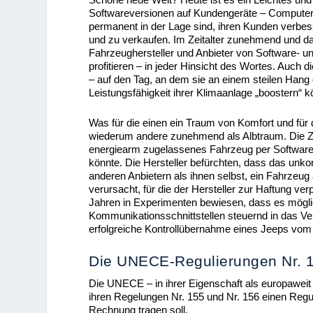
Softwareversionen auf Kundengeräte – Computer 
permanent in der Lage sind, ihren Kunden verbes
und zu verkaufen. Im Zeitalter zunehmend und da
Fahrzeughersteller und Anbieter von Software- u
profitieren – in jeder Hinsicht des Wortes. Auc
– auf den Tag, an dem sie an einem steilen Hang 
Leistungsfähigkeit ihrer Klimaanlage „boostern“
Was für die einen ein Traum von Komfort und für d
wiederum andere zunehmend als Albtraum. Die Z
energiearm zugelassenes Fahrzeug per Softwareu
könnte. Die Hersteller befürchten, dass das unko
anderen Anbietern als ihnen selbst, ein Fahrzeu
verursacht, für die der Hersteller zur Haftung v
Jahren in Experimenten bewiesen, dass es möglich
Kommunikationsschnittstellen steuernd in das V
erfolgreiche Kontrollübernahme eines Jeeps vom 
Die UNECE-Regulierungen Nr. 1
Die UNECE – in ihrer Eigenschaft als europaweit 
ihren Regelungen Nr. 155 und Nr. 156 einen Reg
Rechnung tragen soll.