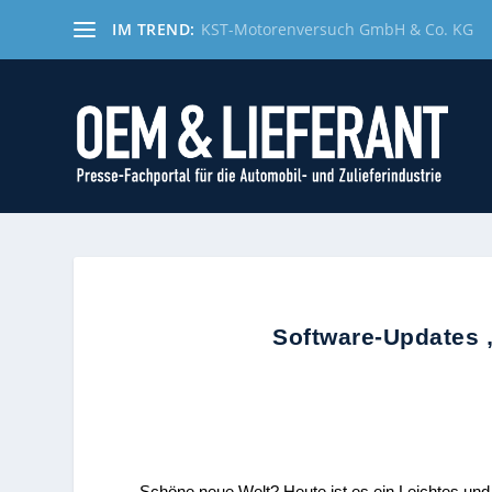
IM TREND:
KST-Motorenversuch GmbH & Co. KG
Software-Updates „
Schöne neue Welt? Heute ist es ein Leichtes und 