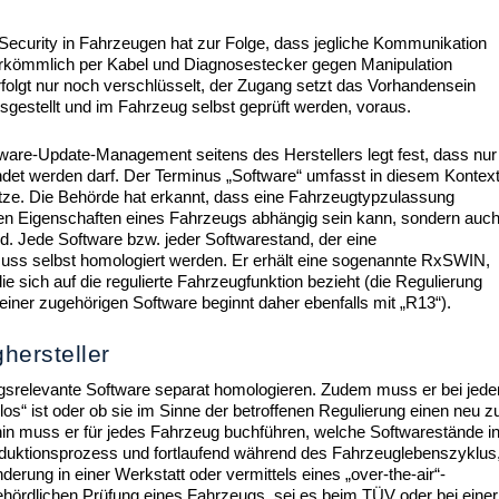
Security in Fahrzeugen hat zur Folge, dass jegliche Kommunikation
herkömmlich per Kabel und Diagnosestecker gegen Manipulation
olgt nur noch verschlüsselt, der Zugang setzt das Vorhandensein
ausgestellt und im Fahrzeug selbst geprüft werden, voraus.
ware-Update-Management seitens des Herstellers legt fest, dass nur
det werden darf. Der Terminus „Software“ umfasst in diesem Kontex
tze. Die Behörde hat erkannt, dass eine Fahrzeugtypzulassung
en Eigenschaften eines Fahrzeugs abhängig sein kann, sondern auc
 Jede Software bzw. jeder Softwarestand, der eine
 muss selbst homologiert werden. Er erhält eine sogenannte RxSWIN,
ie sich auf die regulierte Fahrzeugfunktion bezieht (die Regulierung
iner zugehörigen Software beginnt daher ebenfalls mit „R13“).
hersteller
ngsrelevante Software separat homologieren. Zudem muss er bei jede
s“ ist oder ob sie im Sinne der betroffenen Regulierung einen neu z
hin muss er für jedes Fahrzeug buchführen, welche Softwarestände i
duktionsprozess und fortlaufend während des Fahrzeuglebenszyklus
nderung in einer Werkstatt oder vermittels eines „over-the-air“-
ehördlichen Prüfung eines Fahrzeugs, sei es beim TÜV oder bei einer