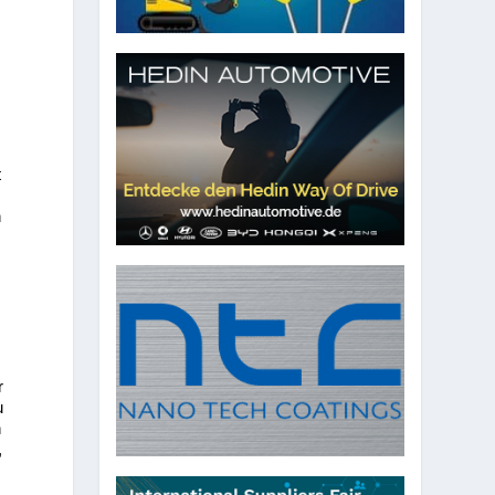
t
h
r
u
n
,