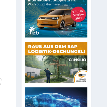
r
-
n
n