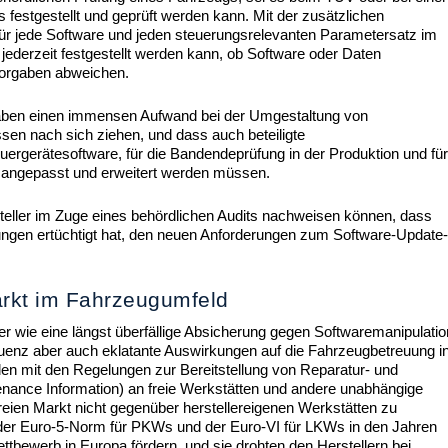
 festgestellt und geprüft werden kann. Mit der zusätzlichen
) für jede Software und jeden steuerungsrelevanten Parametersatz im
jederzeit festgestellt werden kann, ob Software oder Daten
vorgaben abweichen.
rgaben einen immensen Aufwand bei der Umgestaltung von
sen nach sich ziehen, und dass auch beteiligte
uergerätesoftware, für die Bandendeprüfung in der Produktion und fü
) angepasst und erweitert werden müssen.
teller im Zuge eines behördlichen Audits nachweisen können, dass
ngen ertüchtigt hat, den neuen Anforderungen zum Software-Update
arkt im Fahrzeugumfeld
r wie eine längst überfällige Absicherung gegen Softwaremanipulatio
enz aber auch eklatante Auswirkungen auf die Fahrzeugbetreuung i
den mit den Regelungen zur Bereitstellung von Reparatur- und
nance Information) an freie Werkstätten und andere unabhängige
freien Markt nicht gegenüber herstellereigenen Werkstätten zu
der Euro-5-Norm für PKWs und der Euro-VI für LKWs in den Jahren
Wettbewerb in Europa fördern, und sie drohten den Herstellern bei