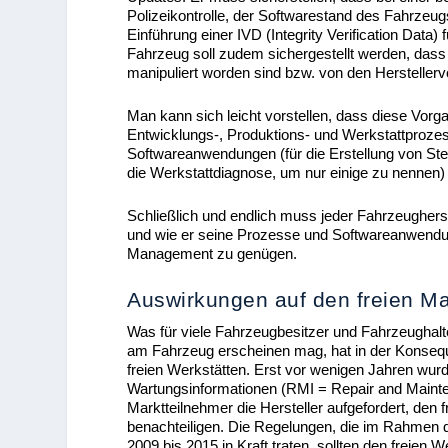
Polizeikontrolle, der Softwarestand des Fahrzeugs
Einführung einer IVD (Integrity Verification Data
Fahrzeug soll zudem sichergestellt werden, dass 
manipuliert worden sind bzw. von den Hersteller
Man kann sich leicht vorstellen, dass diese Vo
Entwicklungs-, Produktions- und Werkstattprozes
Softwareanwendungen (für die Erstellung von Ste
die Werkstattdiagnose, um nur einige zu nennen
Schließlich und endlich muss jeder Fahrzeughers
und wie er seine Prozesse und Softwareanwendu
Management zu genügen.
Auswirkungen auf den freien M
Was für viele Fahrzeugbesitzer und Fahrzeughalte
am Fahrzeug erscheinen mag, hat in der Konsequ
freien Werkstätten. Erst vor wenigen Jahren wur
Wartungsinformationen (RMI = Repair and Mainte
Marktteilnehmer die Hersteller aufgefordert, den 
benachteiligen. Die Regelungen, die im Rahmen 
2009 bis 2015 in Kraft traten, sollten den freien 