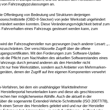
ng von Fahrzeugtypzulassungen an.
die Offenlegung von Bedeutung und Strukturen derjenigen
oseschnittstelle (OBD-II-Stecker) von jeder Werkstatt ungehindert
erändert werden konnten. Diese Veränderungsmöglichkeit betraf zum
s Fahrverhalten eines Fahrzeugs gesteuert werden kann, zum
wird der Fahrzeughersteller nun gezwungen (nach anderer Lesart: „
inzuschränken. Der verschlüsselte Zugriff über die offene
Zugangszertifikaten. Mit den Forderungen zum Software-Update-
 ob die Pflicht zum Nachhalten des aktuellen Softwarestandes eines
ahrzeugs durch jemand anderen als den Hersteller nicht
nicht nur freie Werkstätten, sondern auch Anbieter von Mehrmarken-
geräten, denen der Zugriff auf ihre eigenen Komponenten verwehrt
-Verfahren, bei dem ein unabhängiger Marktteilnehmer
erstellerportal herunterladen kann und diese als geschlossenes
hen hier möglicherweise Abhilfe. Auch die aktuell in der
über die sogenannte Extended-Vehicle-Schnittstelle (ISO 20077/78),
h einen Server des Herstellers geleitet wird und nur der Hersteller