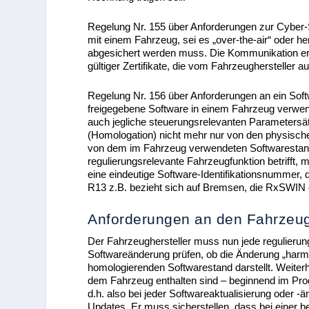
Regelung Nr. 155 über Anforderungen zur Cyber-
mit einem Fahrzeug, sei es „over-the-air“ oder 
abgesichert werden muss. Die Kommunikation erf
gültiger Zertifikate, die vom Fahrzeughersteller 
Regelung Nr. 156 über Anforderungen an ein Soft
freigegebene Software in einem Fahrzeug verwen
auch jegliche steuerungsrelevanten Parametersä
(Homologation) nicht mehr nur von den physisch
von dem im Fahrzeug verwendeten Softwarestand.
regulierungsrelevante Fahrzeugfunktion betrifft,
eine eindeutige Software-Identifikationsnummer, d
R13 z.B. bezieht sich auf Bremsen, die RxSWIN e
Anforderungen an den Fahrzeug
Der Fahrzeughersteller muss nun jede regulieru
Softwareänderung prüfen, ob die Änderung „harmlo
homologierenden Softwarestand darstellt. Weiter
dem Fahrzeug enthalten sind – beginnend im Pro
d.h. also bei jeder Softwareaktualisierung oder -ä
Updates. Er muss sicherstellen, dass bei einer b