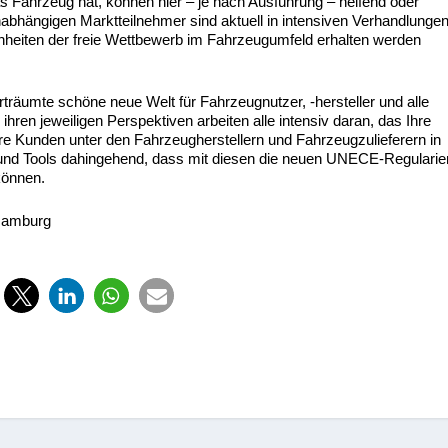
s Fahrzeug hat, können hier – je nach Ausführung – helfend oder
nabhängigen Marktteilnehmer sind aktuell in intensiven Verhandlunge
nheiten der freie Wettbewerb im Fahrzeugumfeld erhalten werden
erträumte schöne neue Welt für Fahrzeugnutzer, -hersteller und alle
 ihren jeweiligen Perspektiven arbeiten alle intensiv daran, das Ihre
hre Kunden unter den Fahrzeugherstellern und Fahrzeugzulieferern in
nd Tools dahingehend, dass mit diesen die neuen UNECE-Regularie
können.
Hamburg