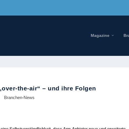
Magazine
Br
over-the-air“ – und ihre Folgen
Branchen-News
eine Selbstverständlichkeit, dass App-Anbieter neue und erweiterte