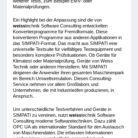
weiterer Tests, zum Beispiel EMV- oder
Materialprüfungen.
Ein Highlight bei der Anpassung sind die von
weiss
technik Software Consulting entwickelten
Konvertierprogramme für Fremdformate. Diese
konvertieren Programme aus anderen Applikationen in
das S!MPATI-Format. Das macht aus S!MPATI eine
universelle Testsuite für vielfältiges Testequipment und
besonders komplexe Prüfsituationen. Ob Geräte für
Klimatest oder Materialprüfung, Geräte von Weiss
Technik oder anderen Herstellern: Mit S!MPATI
dirigieren die Anwender ihren gesamten Maschinenpark
im Bereich Umweltsimulation. Diesen Consulting-
Service nehmen vor allem Großlabors und
Unternehmen, die mit Industrieöfen produzieren, in
Anspruch.
Um unterschiedliche Testverfahren und Geräte in
S!MPATI zu vereinen, nutzt
weiss
technik Software
Consulting moderne Softwaretechniken. Dazu zählt
OPC UA als internationaler Standard für den Austausch
von Maschinendaten. Die erfassten Informationen