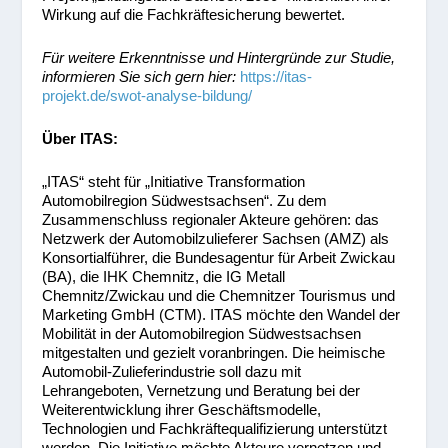
Wirkung auf die Fachkräftesicherung bewertet.
Für weitere Erkenntnisse und Hintergründe zur Studie,
informieren Sie sich gern hier:
https://itas-
projekt.de/swot-analyse-bildung/
Über ITAS:
„ITAS“ steht für „Initiative Transformation
Automobilregion Südwestsachsen“. Zu dem
Zusammenschluss regionaler Akteure gehören: das
Netzwerk der Automobilzulieferer Sachsen (AMZ) als
Konsortialführer, die Bundesagentur für Arbeit Zwickau
(BA), die IHK Chemnitz, die IG Metall
Chemnitz/Zwickau und die Chemnitzer Tourismus und
Marketing GmbH (CTM). ITAS möchte den Wandel der
Mobilität in der Automobilregion Südwestsachsen
mitgestalten und gezielt voranbringen. Die heimische
Automobil-Zulieferindustrie soll dazu mit
Lehrangeboten, Vernetzung und Beratung bei der
Weiterentwicklung ihrer Geschäftsmodelle,
Technologien und Fachkräftequalifizierung unterstützt
werden. Die Initiative möchte Akteure vernetzen und