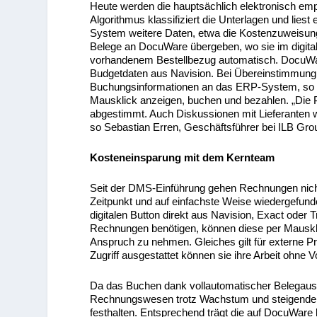
Heute werden die hauptsächlich elektronisch em
Algorithmus klassifiziert die Unterlagen und lies
System weitere Daten, etwa die Kostenzuweisun
Belege an DocuWare übergeben, wo sie im digital
vorhandenem Bestellbezug automatisch. DocuWare
Budgetdaten aus Navision. Bei Übereinstimmung e
Buchungsinformationen an das ERP-System, so da
Mausklick anzeigen, buchen und bezahlen. „Die P
abgestimmt. Auch Diskussionen mit Lieferanten 
so Sebastian Erren, Geschäftsführer bei ILB Grou
Kosteneinsparung mit dem Kernteam
Seit der DMS-Einführung gehen Rechnungen nich
Zeitpunkt und auf einfachste Weise wiedergefun
digitalen Button direkt aus Navision, Exact oder T
Rechnungen benötigen, können diese per Mausklic
Anspruch zu nehmen. Gleiches gilt für externe 
Zugriff ausgestattet können sie ihre Arbeit ohne 
Da das Buchen dank vollautomatischer Belegaus
Rechnungswesen trotz Wachstum und steigender 
festhalten. Entsprechend trägt die auf DocuWare 