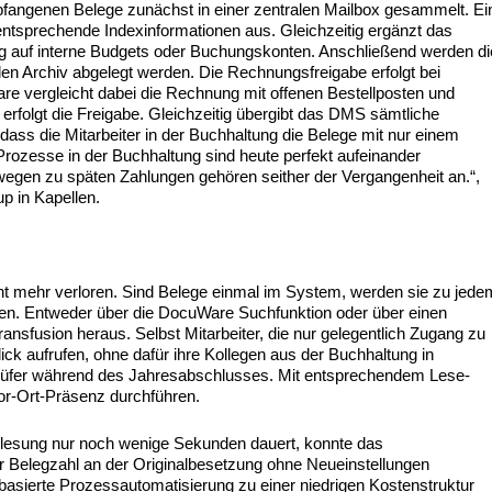
pfangenen Belege zunächst in einer zentralen Mailbox gesammelt. Ei
t entsprechende Indexinformationen aus. Gleichzeitig ergänzt das
g auf interne Budgets oder Buchungskonten. Anschließend werden di
en Archiv abgelegt werden. Die Rechnungsfreigabe erfolgt bei
 vergleicht dabei die Rechnung mit offenen Bestellposten und
rfolgt die Freigabe. Gleichzeitig übergibt das DMS sämtliche
ss die Mitarbeiter in der Buchhaltung die Belege mit nur einem
rozesse in der Buchhaltung sind heute perfekt aufeinander
wegen zu späten Zahlungen gehören seither der Vergangenheit an.“,
p in Kapellen.
t mehr verloren. Sind Belege einmal im System, werden sie zu jede
den. Entweder über die DocuWare Suchfunktion oder über einen
ransfusion heraus. Selbst Mitarbeiter, die nur gelegentlich Zugang zu
k aufrufen, ohne dafür ihre Kollegen aus der Buchhaltung in
Prüfer während des Jahresabschlusses. Mit entsprechendem Lese-
Vor-Ort-Präsenz durchführen.
lesung nur noch wenige Sekunden dauert, konnte das
Belegzahl an der Originalbesetzung ohne Neueinstellungen
basierte Prozessautomatisierung zu einer niedrigen Kostenstruktur