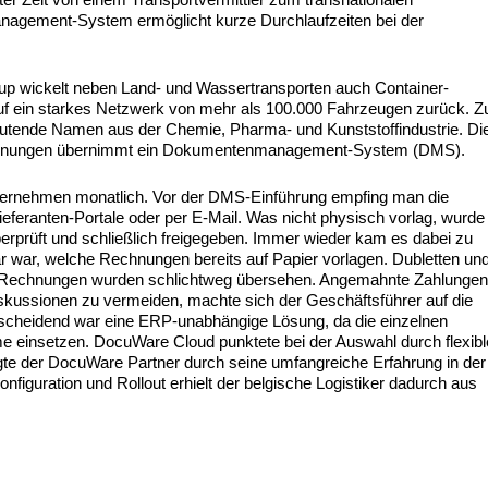
management-System ermöglicht kurze Durchlaufzeiten bei der
up wickelt neben Land- und Wassertransporten auch Container-
auf ein starkes Netzwerk von mehr als 100.000 Fahrzeugen zurück. Z
eutende Namen aus der Chemie, Pharma- und Kunststoffindustrie. Di
echnungen übernimmt ein Dokumentenmanagement-System (DMS).
nternehmen monatlich. Vor der DMS-Einführung empfing man die
eferanten-Portale oder per E-Mail. Was nicht physisch vorlag, wurde
erprüft und schließlich freigegeben. Immer wieder kam es dabei zu
war, welche Rechnungen bereits auf Papier vorlagen. Dubletten un
e Rechnungen wurden schlichtweg übersehen. Angemahnte Zahlunge
skussionen zu vermeiden, machte sich der Geschäftsführer auf die
ntscheidend war eine ERP-unabhängige Lösung, da die einzelnen
e einsetzen. DocuWare Cloud punktete bei der Auswahl durch flexibl
te der DocuWare Partner durch seine umfangreiche Erfahrung in der
nfiguration und Rollout erhielt der belgische Logistiker dadurch aus