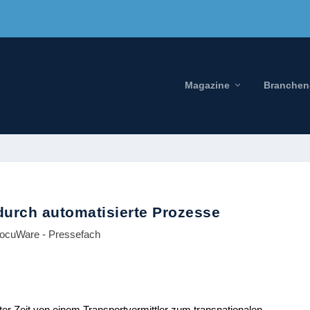
Magazine
Branchen
durch automatisierte Prozesse
ocuWare - Pressefach
er Zeit von einem Transportvermittler zum transnationalen