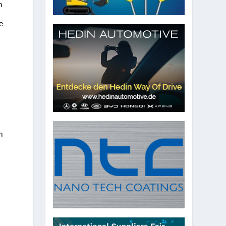
n
e
m