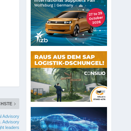
CHSTE
l Advisory
. Advisory
ght leaders