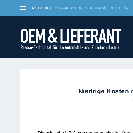
IM TREND:
KST-Motorenversuch GmbH & Co. KG
Niedrige Kosten 
D
Die belgische ILB Group mauserte sich in kürzest