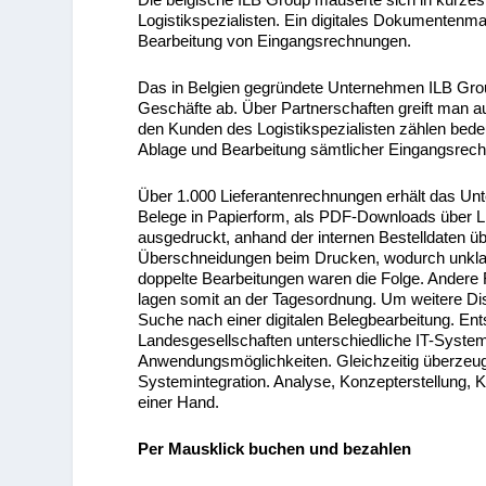
Logistikspezialisten. Ein digitales Dokumenten
Bearbeitung von Eingangsrechnungen.
Das in Belgien gegründete Unternehmen ILB Gro
Geschäfte ab. Über Partnerschaften greift man 
den Kunden des Logistikspezialisten zählen bed
Ablage und Bearbeitung sämtlicher Eingangsr
Über 1.000 Lieferantenrechnungen erhält das U
Belege in Papierform, als PDF-Downloads über Li
ausgedruckt, anhand der internen Bestelldaten üb
Überschneidungen beim Drucken, wodurch unklar 
doppelte Bearbeitungen waren die Folge. Ander
lagen somit an der Tagesordnung. Um weitere Di
Suche nach einer digitalen Belegbearbeitung. E
Landesgesellschaften unterschiedliche IT-System
Anwendungsmöglichkeiten. Gleichzeitig überzeug
Systemintegration. Analyse, Konzepterstellung, Ko
einer Hand.
Per Mausklick buchen und bezahlen