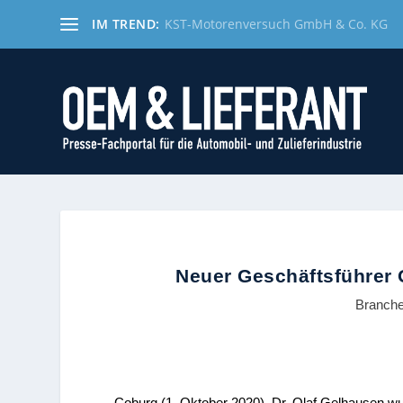
IM TREND:
KST-Motorenversuch GmbH & Co. KG
Neuer Geschäftsführer 
Branch
Coburg (1. Oktober 2020). Dr. Olaf Gelhausen w