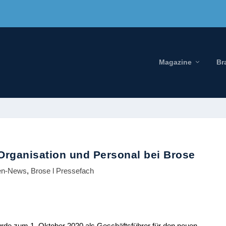
Magazine
Br
Organisation und Personal bei Brose
en-News
,
Brose l Pressefach
urde zum 1. Oktober 2020 als Geschäftsführer für den neuen