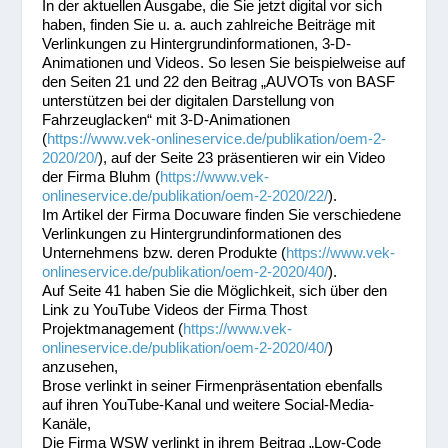
In der aktuellen Ausgabe, die Sie jetzt digital vor sich
haben, finden Sie u. a. auch zahlreiche Beiträge mit
Verlinkungen zu Hintergrundinformationen, 3-D-
Animationen und Videos. So lesen Sie beispielweise auf
den Seiten 21 und 22 den Beitrag „AUVOTs von BASF
unterstützen bei der digitalen Darstellung von
Fahrzeuglacken“ mit 3-D-Animationen
(
https://www.vek-onlineservice.de/publikation/oem-2-
2020/20/
), auf der Seite 23 präsentieren wir ein Video
der Firma Bluhm (
https://www.vek-
onlineservice.de/publikation/oem-2-2020/22/
).
Im Artikel der Firma Docuware finden Sie verschiedene
Verlinkungen zu Hintergrundinformationen des
Unternehmens bzw. deren Produkte (
https://www.vek-
onlineservice.de/publikation/oem-2-2020/40/
).
Auf Seite 41 haben Sie die Möglichkeit, sich über den
Link zu YouTube Videos der Firma Thost
Projektmanagement (
https://www.vek-
onlineservice.de/publikation/oem-2-2020/40/
)
anzusehen,
Brose verlinkt in seiner Firmenpräsentation ebenfalls
auf ihren YouTube-Kanal und weitere Social-Media-
Kanäle,
Die Firma WSW verlinkt in ihrem Beitrag „Low-Code