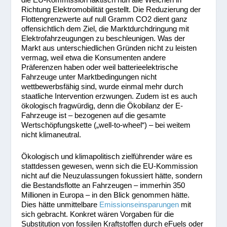
Richtung Elektromobilität gestellt. Die Reduzierung der
Flottengrenzwerte auf null Gramm CO
2
dient ganz
offensichtlich dem Ziel, die Marktdurchdringung mit
Elektrofahrzeugungen zu beschleunigen. Was der
Markt aus unterschiedlichen Gründen nicht zu leisten
vermag, weil etwa die Konsumenten andere
Präferenzen haben oder weil batterieelektrische
Fahrzeuge unter Marktbedingungen nicht
wettbewerbsfähig sind, wurde einmal mehr durch
staatliche Intervention erzwungen. Zudem ist es auch
ökologisch fragwürdig, denn die Ökobilanz der E-
Fahrzeuge ist – bezogenen auf die gesamte
Wertschöpfungskette („well-to-wheel“) – bei weitem
nicht klimaneutral.
Ökologisch und klimapolitisch zielführender wäre es
stattdessen gewesen, wenn sich die EU-Kommission
nicht auf die Neuzulassungen fokussiert hätte, sondern
die Bestandsflotte an Fahrzeugen – immerhin 350
Millionen in Europa – in den Blick genommen hätte.
Dies hätte unmittelbare
Emissionseinsparungen
mit
sich gebracht. Konkret wären Vorgaben für die
Substitution von fossilen Kraftstoffen durch eFuels oder