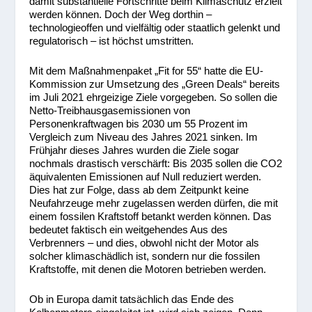
damit substantielle Fortschritte beim Klimaschutz erzielt
werden können. Doch der Weg dorthin –
technologieoffen und vielfältig oder staatlich gelenkt und
regulatorisch – ist höchst umstritten.
Mit dem Maßnahmenpaket „Fit for 55“ hatte die EU-
Kommission zur Umsetzung des „Green Deals“ bereits
im Juli 2021 ehrgeizige Ziele vorgegeben. So sollen die
Netto-Treibhausgasemissionen von
Personenkraftwagen bis 2030 um 55 Prozent im
Vergleich zum Niveau des Jahres 2021 sinken. Im
Frühjahr dieses Jahres wurden die Ziele sogar
nochmals drastisch verschärft: Bis 2035 sollen die CO
2
äquivalenten Emissionen auf Null reduziert werden.
Dies hat zur Folge, dass ab dem Zeitpunkt keine
Neufahrzeuge mehr zugelassen werden dürfen, die mit
einem fossilen Kraftstoff betankt werden können. Das
bedeutet faktisch ein weitgehendes Aus des
Verbrenners – und dies, obwohl nicht der Motor als
solcher klimaschädlich ist, sondern nur die fossilen
Kraftstoffe, mit denen die Motoren betrieben werden.
Ob in Europa damit tatsächlich das Ende des