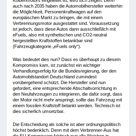
Kolbenmotors eingeleitet ist, wird sich zeigen. Denn
auch nach 2035 haben die Automobilhersteller weiterhin
die Möglichkeit, Personenkraftwagen auf den
europäischen Markt zu bringen, die mit einem
Verbrennungsmotor ausgestattet sind. Voraussetzung
ist jedoch, dass diese Autos dann ausschließlich mit
eFuels, also mit synthetischen und CO
2
-neutral
hergestellten Kraftstoffen betankbar sind
(Fahrzeugkategorie „eFuels only“).
Was bedeutet dies nun? Dass es überhaupt zu diesem
Kompromiss kam, ist zunächst ein wichtiger
Verhandlungserfolg für die Bundesregierung, der den
Automobilstandort Deutschland zumindest
vorübergehend schützt. Die Hersteller sind nun
gefordert, eine entsprechende Abschaltvorrichtung in
den Neufahrzeugen zu integrieren, die dafür sorgt, dass
der Motor nicht mehr anspringt, sollte das Fahrzeug mit
einem fossilen Kraftstoff betankt werden. Technisch ist
dies sicherlich umsetzbar.
Die Entscheidung als solche ist aber ordnungspolitisch
höchst bedenklich. Denn mit dem Verbrenner-Aus hat
die EU-Kommission faktisch nun alle Weichen in