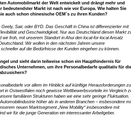
ßten Automobilmarkt der Welt entwickelt und drängt mehr und
r bedeutendster Markt ist nach wie vor Europa. Wie halten Sie
sie auch schon chinesische OEM`s zu ihren Kunden?
 Geely, Saic oder BYD. Das Geschäft in China ist differenzierter mit
 Flexibilität und Geschwindigkeit. Nur aus Deutschland diesen Markt z
nd wir froh, mit unserem Standort in Ahui den local-for-local Ansatz
n Deutschland. Wir wollen in den nächsten Jahren unsere
schneller auf die Bedürfnisse der Kunden eingehen zu können.
gel und sieht darin teilweise schon ein Haupthindernis für
ndisches Unternehmen, um ihre Personalbedarfe qualitativ für di
 abzusichern?
sonalbedarfe vor allem im Hinblick auf künftige Herausforderungen z
rt in Ostwestfalen noch gewisse Wettbewerbsvorteile im Vergleich z
nsere familiären Strukturen haben wir eine sehr geringe Fluktuation.
 Automobilindustrie höher als in anderen Branchen – insbesondere mi
 unserem neuen Marktsegment „New Mobility“ insbesondere mit
 wir für die junge Generation ein interessanter Arbeitgeber.