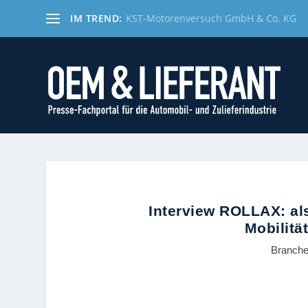
IM TREND:
KST-Motorenversuch GmbH & Co. KG
Interview ROLLAX: als
Mobilitä
Branch