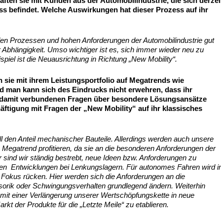
ften sie mit Kunden aus der Automobilindustrie, die sich derzei
ss befindet. Welche Auswirkungen hat dieser Prozess auf ihr
it den Prozessen und hohen Anforderungen der Automobilindustrie gut
 Abhängigkeit. Umso wichtiger ist es, sich immer wieder neu zu
iel ist die Neuausrichtung in Richtung „New Mobility“.
 sie mit ihrem Leistungsportfolio auf Megatrends wie
d man kann sich des Eindrucks nicht erwehren, dass ihr
 damit verbundenen Fragen über besondere Lösungsansätze
ftigung mit Fragen der „New Mobility“ auf ihr klassisches
l den Anteil mechanischer Bauteile. Allerdings werden auch unsere
egatrend profitieren, da sie an die besonderen Anforderungen der
sind wir ständig bestrebt, neue Ideen bzw. Anforderungen zu
 neuen Entwicklungen bei Lenkungslagern. Für autonomes Fahren wird i
n Fokus rücken. Hier werden sich die Anforderungen an die
sorik oder Schwingungsverhalten grundlegend ändern. Weiterhin
 mit einer Verlängerung unserer Wertschöpfungskette in neue
kt der Produkte für die „Letzte Meile“ zu etablieren.