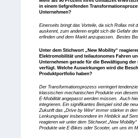
Mehr als 90 Prozent ihres Umsatzes erwirtscha
in einem tiefgreifenden Transformationsproze
Unternehmen?
Einerseits bringt das Vorteile, da sich Rollax m
auskennt, zum anderen ergibt sich die Gefahr der
erfinden und dem Markt anzupassen. Bestes Beisp
Unter dem Stichwort „New Mobility“ reagieren
Elektromobilität und teilautonomes Fahren un
Unternehmen gerade für die Bewältigung der
verfügt. Welche Auswirkungen wird die Beschä
Produktportfolio haben?
Der Transformationsprozess verringert tendenziel
klassischen mechanischen Produkte von diesem M
E-Mobilität angepasst werden müssen. Auch hier 
integrieren. Ein signifikantes Beispiel sind die
Zukunft das „Drive by Wire“ immer stärker in de
Lenkungslager insbesondere im Hinblick auf Sen
reagieren wir unter dem Stichwort „New Mobility“
Produkte wie E-Bikes oder Scooter, um uns im Mar