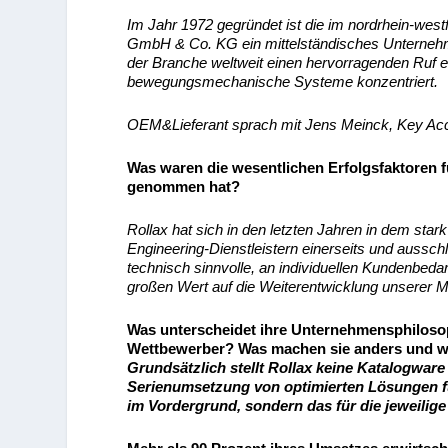
Im Jahr 1972 gegründet ist die im nordrhein-wes
GmbH & Co. KG ein mittelständisches Unternehmen
der Branche weltweit einen hervorragenden Ruf 
bewegungsmechanische Systeme konzentriert.
OEM&Lieferant sprach mit Jens Meinck, Key Ac
Was waren die wesentlichen Erfolgsfaktoren f
genommen hat?
Rollax hat sich in den letzten Jahren in dem sta
Engineering-Dienstleistern einerseits und ausschli
technisch sinnvolle, an individuellen Kundenbedar
großen Wert auf die Weiterentwicklung unserer M
Was unterscheidet ihre Unternehmensphilosop
Wettbewerber? Was machen sie anders und wor
Grundsätzlich stellt Rollax keine Katalogware
Serienumsetzung von optimierten Lösungen fü
im Vordergrund, sondern das für die jeweilige 