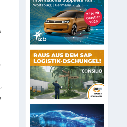
u
e
u
u
t