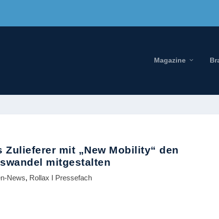
Magazine
Br
 Zulieferer mit „New Mobility“ den
tswandel mitgestalten
en-News
,
Rollax I Pressefach