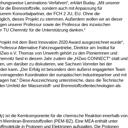
ehungsweise Laminations-Verfahren“, erklärt Buday. „Mit unserer
ür die Brennstoffzelle, sondern auch mit Anpassung für
nserem Konsortialpartner, der FCH 2 JU, EU. Ohne die
lich, dieses Projekt zu stemmen. Außerdem wollen wir an dieser
legen unserer Professur sowie der Professur des inzwischen
r TU Chemnitz für die Unterstützung danken.“
Projekt mit dem Best Innovation 2020 Award ausgezeichnet wurde“,
ofessur Alternative Fahrzeugantriebe, Direktor am Institut für
HZwo e.V. Thomas von Unwerth gehört zu den Pionierinnen und
 Chemnitz fand in diesem Jahr zudem die „HZwo CONNECT“ statt und
n, um darüber zu diskutieren, wie Sachsen Vorreiter bei der
rden kann. „Der Erfolg ist besonders dem äußerst engagierten Team
vorragenden Koordination der europäischen Industriepartner und mit
agen hat.“ Diese Auszeichnung unterstreiche, dass die Technische
alen Umfeld der Wasserstoff- und Brennstoffzellentechnologien als
 ist die Kernkomponente für die chemische Reaktion innerhalb von
yt-Membran-Brennstoffzellen (PEM-BZ). Eine MEA enthält unter
offmoleküle in Protonen und Elektronen aufspalten. Die Protonen