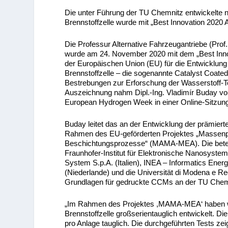
Die unter Führung der TU Chemnitz entwickelte n
Brennstoffzelle wurde mit „Best Innovation 2020
Die Professur Alternative Fahrzeugantriebe (Pro
wurde am 24. November 2020 mit dem „Best Innov
der Europäischen Union (EU) für die Entwicklung 
Brennstoffzelle – die sogenannte Catalyst Coate
Bestrebungen zur Erforschung der Wasserstoff-Te
Auszeichnung nahm Dipl.-Ing. Vladimír Buday vo
European Hydrogen Week in einer Online-Sitzun
Buday leitet das an der Entwicklung der prämierte
Rahmen des EU-geförderten Projektes „Massenp
Beschichtungsprozesse“ (MAMA-MEA). Die beteil
Fraunhofer-Institut für Elektronische Nanosyste
System S.p.A. (Italien), INEA – Informatics Ener
(Niederlande) und die Universität di Modena e Reg
Grundlagen für gedruckte CCMs an der TU Chemni
„Im Rahmen des Projektes ,MAMA-MEA‘ haben wir 
Brennstoffzelle großserientauglich entwickelt. Di
pro Anlage tauglich. Die durchgeführten Tests ze