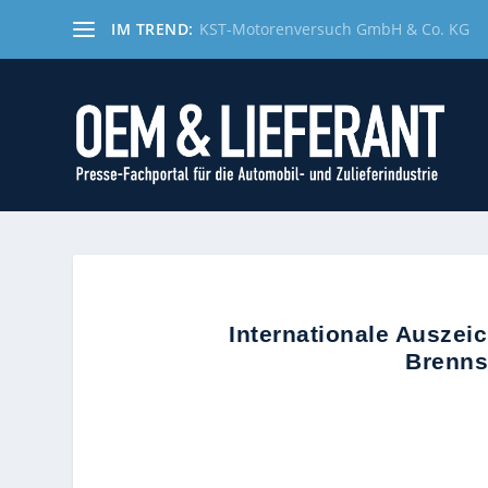
IM TREND:
KST-Motorenversuch GmbH & Co. KG
Internationale Auszei
Brenns