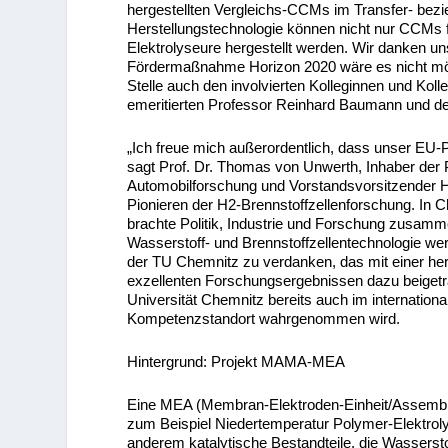
hergestellten Vergleichs-CCMs im Transfer- bezi
Herstellungstechnologie können nicht nur CCMs f
Elektrolyseure hergestellt werden. Wir danken u
Fördermaßnahme Horizon 2020 wäre es nicht mög
Stelle auch den involvierten Kolleginnen und Kol
emeritierten Professor Reinhard Baumann und de
„Ich freue mich außerordentlich, dass unser EU-
sagt Prof. Dr. Thomas von Unwerth, Inhaber der Pr
Automobilforschung und Vorstandsvorsitzender 
Pionieren der H2-Brennstoffzellenforschung. In
brachte Politik, Industrie und Forschung zusamme
Wasserstoff- und Brennstoffzellentechnologie we
der TU Chemnitz zu verdanken, das mit einer her
exzellenten Forschungsergebnissen dazu beigetr
Universität Chemnitz bereits auch im internation
Kompetenzstandort wahrgenommen wird.
Hintergrund: Projekt MAMA-MEA
Eine MEA (Membran-Elektroden-Einheit/Assembly)
zum Beispiel Niedertemperatur Polymer-Elektrol
anderem katalytische Bestandteile, die Wasserst