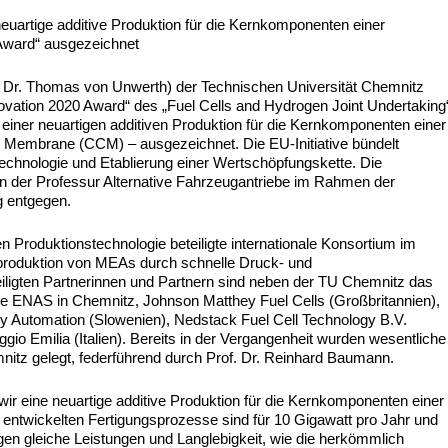
euartige additive Produktion für die Kernkomponenten einer
 Award“ ausgezeichnet
f. Dr. Thomas von Unwerth) der Technischen Universität Chemnitz
ation 2020 Award“ des „Fuel Cells and Hydrogen Joint Undertaking
einer neuartigen additiven Produktion für die Kernkomponenten einer
d Membrane (CCM) – ausgezeichnet. Die EU-Initiative bündelt
chnologie und Etablierung einer Wertschöpfungskette. Die
n der Professur Alternative Fahrzeugantriebe im Rahmen der
g entgegen.
n Produktionstechnologie beteiligte internationale Konsortium im
roduktion von MEAs durch schnelle Druck- und
igten Partnerinnen und Partnern sind neben der TU Chemnitz das
me ENAS in Chemnitz, Johnson Matthey Fuel Cells (Großbritannien),
gy Automation (Slowenien), Nedstack Fuel Cell Technology B.V.
gio Emilia (Italien). Bereits in der Vergangenheit wurden wesentliche
tz gelegt, federführend durch Prof. Dr. Reinhard Baumann.
eine neuartige additive Produktion für die Kernkomponenten einer
e entwickelten Fertigungsprozesse sind für 10 Gigawatt pro Jahr und
igen gleiche Leistungen und Langlebigkeit, wie die herkömmlich