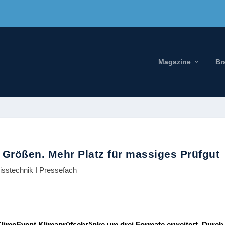
Magazine
Br
 Größen. Mehr Platz für massiges Prüfgut
isstechnik I Pressefach
 ClimeEvent Klimaprüfschränke um drei Formate erweitert. Durch