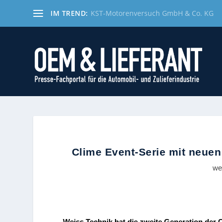
IM TREND:
KST-Motorenversuch GmbH & Co. KG
Clime Event-Serie mit neuen
we
Weiss Technik hat die zweite Generation der