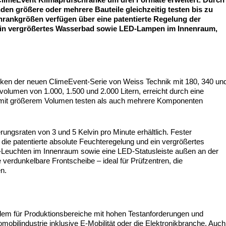
den größere oder mehrere Bauteile gleichzeitig testen bis zu
rankgrößen verfügen über eine patentierte Regelung der
, ein vergrößertes Wasserbad sowie LED-Lampen im Innenraum,
änken der neuen ClimeEvent-Serie von Weiss Technik mit 180, 340 un
volumen von 1.000, 1.500 und 2.000 Litern, erreicht durch eine
ut mit größerem Volumen testen als auch mehrere Komponenten
ungsraten von 3 und 5 Kelvin pro Minute erhältlich. Fester
die patentierte absolute Feuchteregelung und ein vergrößertes
euchten im Innenraum sowie eine LED-Statusleiste außen an der
e verdunkelbare Frontscheibe – ideal für Prüfzentren, die
n.
llem für Produktionsbereiche mit hohen Testanforderungen und
bilindustrie inklusive E-Mobilität oder die Elektronikbranche. Auch