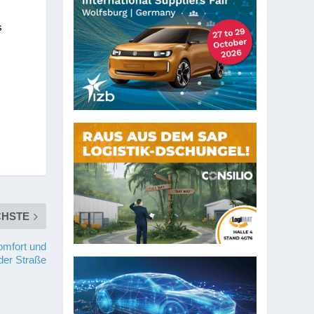
s
CHSTE
omfort und
der Straße