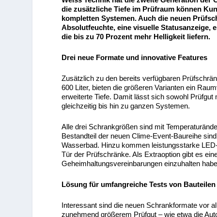
die zusätzliche Tiefe im Prüfraum können Kun
kompletten Systemen.
Auch die neuen Prüfsch
Absolutfeuchte, eine visuelle Statusanzeige
die bis zu 70 Prozent mehr Helligkeit liefern.
Drei neue Formate und innovative Features
Zusätzlich zu den bereits verfügbaren Prüfschr
600 Liter, bieten die größeren Varianten ein Raum
erweiterte Tiefe. Damit lässt sich sowohl Prüfg
gleichzeitig bis hin zu ganzen Systemen.
Alle drei Schrankgrößen sind mit Temperaturänder
Bestandteil der neuen Clime-Event-Baureihe sind 
Wasserbad. Hinzu kommen leistungsstarke LED-L
Tür der Prüfschränke. Als Extraoption gibt es ein
Geheimhaltungsvereinbarungen einzuhalten habe
Lösung für umfangreiche Tests von Bauteilen
Interessant sind die neuen Schrankformate vor a
zunehmend größerem Prüfgut – wie etwa die Automo