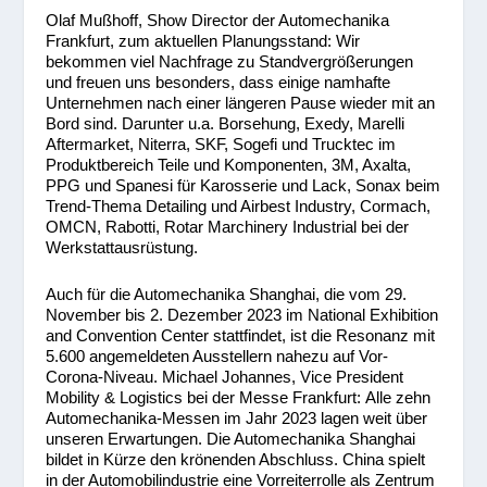
Olaf Mußhoff, Show Director der Automechanika
Frankfurt, zum aktuellen Planungsstand: Wir
bekommen viel Nachfrage zu Standvergrößerungen
und freuen uns besonders, dass einige namhafte
Unternehmen nach einer längeren Pause wieder mit an
Bord sind. Darunter u.a. Borsehung, Exedy, Marelli
Aftermarket, Niterra, SKF, Sogefi und Trucktec im
Produktbereich Teile und Komponenten, 3M, Axalta,
PPG und Spanesi für Karosserie und Lack, Sonax beim
Trend-Thema Detailing und Airbest Industry, Cormach,
OMCN, Rabotti, Rotar Marchinery Industrial bei der
Werkstattausrüstung.
Auch für die Automechanika Shanghai, die vom 29.
November bis 2. Dezember 2023 im National Exhibition
and Convention Center stattfindet, ist die Resonanz mit
5.600 angemeldeten Ausstellern nahezu auf Vor-
Corona-Niveau. Michael Johannes, Vice President
Mobility & Logistics bei der Messe Frankfurt: Alle zehn
Automechanika-Messen im Jahr 2023 lagen weit über
unseren Erwartungen. Die Automechanika Shanghai
bildet in Kürze den krönenden Abschluss. China spielt
in der Automobilindustrie eine Vorreiterrolle als Zentrum