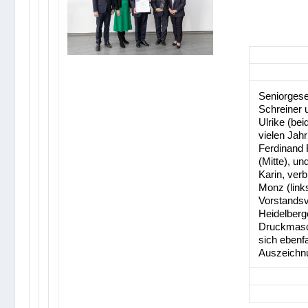
Seniorgese
Schreiner 
Ulrike (bei
vielen Jahr
Ferdinand 
(Mitte), u
Karin, ver
Monz (links
Vorstandsv
Heidelberg
Druckmasc
sich ebenfa
Auszeichn