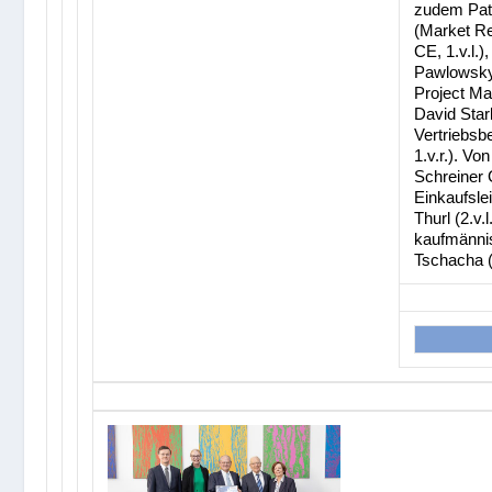
zudem Patr
(Market R
CE, 1.v.l.)
Pawlowsky
Project Man
David Stark
Vertriebsb
1.v.r.). Vo
Schreiner 
Einkaufslei
Thurl (2.v.l
kaufmännis
Tschacha (3