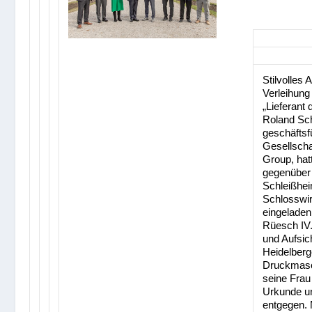
Stilvolles 
Verleihung
„Lieferant 
Roland Schr
geschäftsf
Gesellscha
Group, hat
gegenüber
Schleißhei
Schlosswir
eingeladen
Rüesch IV.
und Aufsic
Heidelberg
Druckmasc
seine Frau
Urkunde u
entgegen. 