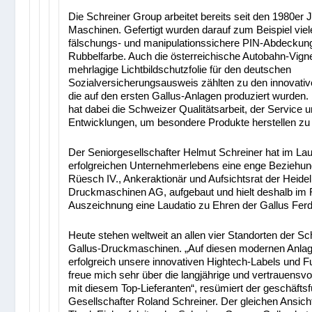
Die Schreiner Group arbeitet bereits seit den 1980er 
Maschinen. Gefertigt wurden darauf zum Beispiel viele
fälschungs- und manipulationssichere PIN-Abdeckunge
Rubbelfarbe. Auch die österreichische Autobahn-Vigne
mehrlagige Lichtbildschutzfolie für den deutschen
Sozialversicherungsausweis zählten zu den innovati
die auf den ersten Gallus-Anlagen produziert wurden
hat dabei die Schweizer Qualitätsarbeit, der Service u
Entwicklungen, um besondere Produkte herstellen zu
Der Seniorgesellschafter Helmut Schreiner hat im Lau
erfolgreichen Unternehmerlebens eine enge Beziehun
Rüesch IV., Ankeraktionär und Aufsichtsrat der Heide
Druckmaschinen AG, aufgebaut und hielt deshalb im
Auszeichnung eine Laudatio zu Ehren der Gallus Fer
Heute stehen weltweit an allen vier Standorten der S
Gallus-Druckmaschinen. „Auf diesen modernen Anlag
erfolgreich unsere innovativen Hightech-Labels und Fu
freue mich sehr über die langjährige und vertrauens
mit diesem Top-Lieferanten“, resümiert der geschäfts
Gesellschafter Roland Schreiner. Der gleichen Ansicht