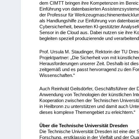
dem CIMTT bringen ihre Kompetenzen im Bereich A
Einführung von datenbasierten Assistenzsysteme
der Professur für Werkzeugmaschinenentwicklung
als Handlungshilfe zur Einführung von datenbas
Cybersicherheit, bewerten KI-gestützter Analys
Sensor in die Cloud aus. Dabei nutzen sie ihr
begleiten speziell produzierende und verarbeite
Prof. Ursula M. Staudinger, Rektorin der TU Dre
Projektpartner: „Die Sicherheit von mit künstlich
Herausforderungen unserer Zeit. Deshalb ist dies
zeitgemäß und es passt hervorragend zu den Fors
Wissenschaften.“
Auch Reinhold Geilsdörfer, Geschäftsführer der D
Anwendung von Technologien der künstlichen Intel
Kooperation zwischen der Technischen Universit
in Heilbronn zu unterstützen und damit auch Unt
dieses komplexe Themengebiet zu erleichtern.“
Über die Technische Universität Dresden
Die Technische Universität Dresden ist eine der 
Forschung, erstklassig in der Vielfalt und der Qua