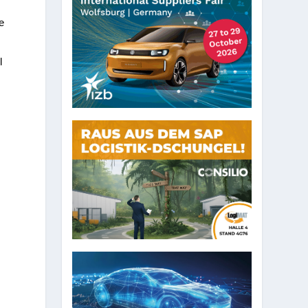
e
l
d