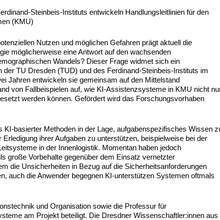
dinand-Steinbeis-Instituts entwickeln Handlungsleitlinien für den
hmen (KMU)
potenziellen Nutzen und möglichen Gefahren prägt aktuell die
ologie möglicherweise eine Antwort auf den wachsenden
emographischen Wandels? Dieser Frage widmet sich ein
en der TU Dresden (TUD) und des Ferdinand-Steinbeis-Instituts im
i Jahren entwickeln sie gemeinsam auf den Mittelstand
and von Fallbeispielen auf, wie KI-Assistenzsysteme in KMU nicht nu
ngesetzt werden können. Gefördert wird das Forschungsvorhaben
s KI-basierter Methoden in der Lage, aufgabenspezifisches Wissen z
 Erledigung ihrer Aufgaben zu unterstützen, beispielweise bei der
 Leitsysteme in der Innenlogistik. Momentan haben jedoch
ils große Vorbehalte gegenüber dem Einsatz vernetzter
m die Unsicherheiten in Bezug auf die Sicherheitsanforderungen
chen, auch die Anwender begegnen KI-unterstützen Systemen oftmals
nstechnik und Organisation sowie die Professur für
eme am Projekt beteiligt. Die Dresdner Wissenschaftler:innen aus