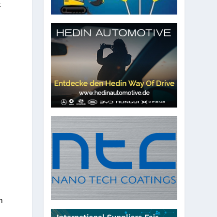
t
6
m