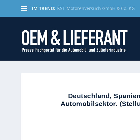
IM TREND:
KST-Motorenversuch GmbH & Co. KG
Deutschland, Spanien
Automobilsektor. (Stel