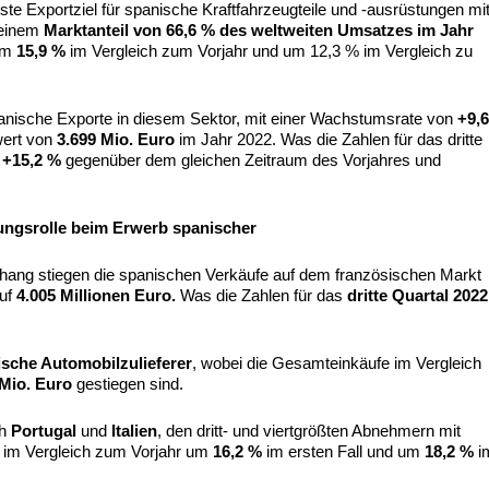
ste Exportziel für spanische Kraftfahrzeugteile und -ausrüstungen mi
 einem
Marktanteil von 66,6 % des weltweiten Umsatzes im Jahr
 um
15,9 %
im Vergleich zum Vorjahr und um 12,3 % im Vergleich zu
spanische Exporte in diesem Sektor, mit einer Wachstumsrate von
+9,
wert von
3.699 Mio. Euro
im Jahr 2022. Was die Zahlen für das dritte
m
+15,2 %
gegenüber dem gleichen Zeitraum des Vorjahres und
ungsrolle beim Erwerb spanischer
ng stiegen die spanischen Verkäufe auf dem französischen Markt
uf
4.005 Millionen Euro.
Was die Zahlen für das
dritte Quartal 2022
sche Automobilzulieferer
, wobei die Gesamteinkäufe im Vergleich
 Mio. Euro
gestiegen sind.
ch
Portugal
und
Italien
, den dritt- und viertgrößten Abnehmern mit
, im Vergleich zum Vorjahr um
16,2 %
im ersten Fall und um
18,2 %
i