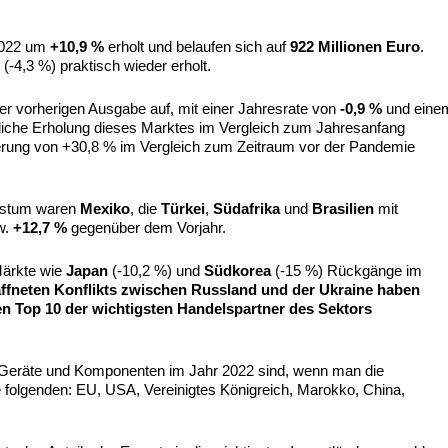
2022 um
+10,9 %
erholt und belaufen sich auf
922 Millionen Euro
.
-4,3 %) praktisch wieder erholt.
er vorherigen Ausgabe auf, mit einer Jahresrate von
-0,9 %
und eine
hliche Erholung dieses Marktes im Vergleich zum Jahresanfang
gerung von +30,8 % im Vergleich zum Zeitraum vor der Pandemie
chstum waren
Mexiko
, die
Türkei
,
Südafrika
und
Brasilien
mit
w.
+12,7 %
gegenüber dem Vorjahr.
Märkte wie
Japan
(-10,2 %) und
Südkorea
(-15 %) Rückgänge im
fneten Konflikts zwischen Russland und der Ukraine haben
en Top 10 der wichtigsten Handelspartner des Sektors
 Geräte und Komponenten im Jahr 2022 sind, wenn man die
e folgenden: EU, USA, Vereinigtes Königreich, Marokko, China,