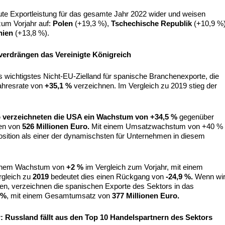
ute Exportleistung für das gesamte Jahr 2022 wider und weisen
zum Vorjahr auf:
Polen
(+19,3 %),
Tschechische Republik
(+10,9 %)
ien
(+13,8 %).
verdrängen das Vereinigte Königreich
s wichtigstes Nicht-EU-Zielland für spanische Branchenexporte, die
ahresrate von
+35,1 %
verzeichnen. Im Vergleich zu 2019 stieg der
, so verzeichneten die USA ein Wachstum von +34,5 %
gegenüber
en von
526 Millionen Euro.
Mit einem Umsatzwachstum von +40 %
Position als einer der dynamischsten für Unternehmen in diesem
inem Wachstum von
+2 %
im Vergleich zum Vorjahr, mit einem
rgleich zu
2019
bedeutet dies einen Rückgang von
-24,9 %.
Wenn wi
igen, verzeichnen die spanischen Exporte des Sektors in das
 %
, mit einem Gesamtumsatz von
377 Millionen Euro.
: Russland fällt aus den Top 10 Handelspartnern des Sektors