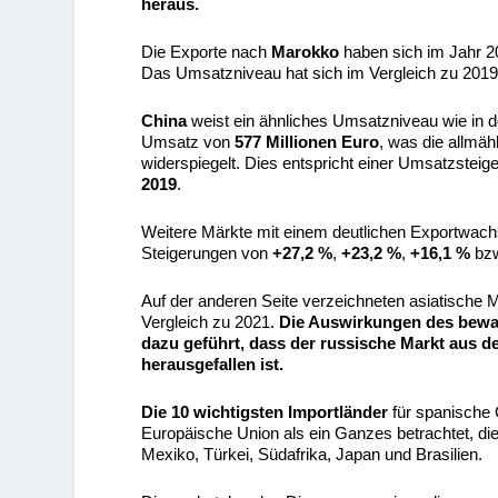
heraus.
Die Exporte nach
Marokko
haben sich im Jahr 
Das Umsatzniveau hat sich im Vergleich zu 2019 (
China
weist ein ähnliches Umsatzniveau wie in d
Umsatz von
577 Millionen Euro
, was die allmä
widerspiegelt. Dies entspricht einer Umsatzstei
2019
.
Weitere Märkte mit einem deutlichen Exportwa
Steigerungen von
+27,2 %
,
+23,2 %
,
+16,1 %
bz
Auf der anderen Seite verzeichneten asiatische 
Vergleich zu 2021.
Die Auswirkungen des bewaf
dazu geführt, dass der russische Markt aus d
herausgefallen ist.
Die 10 wichtigsten Importländer
für spanische
Europäische Union als ein Ganzes betrachtet, di
Mexiko, Türkei, Südafrika, Japan und Brasilien.