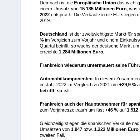
Demnach ist die
Europäische Union
das wichtig
einem Umsatz von
15.135 Millionen Euro
, was
2022
entsprach. Die Verkäufe in die EU stiegen
2019.
Deutschland
ist der zweitwichtigste Markt für 
%
im Vergleich zum Vorjahr und einem Einkaufs
Quartal betrifft, so wuchs der deutsche Markt u
erreichte
1.284 Millionen Euro.
Frankreich wiederum untermauert seine Führ
Automobilkomponenten.
In diesem Zusammenha
im Jahr 2022 im Vergleich zu 2021 um
+29,9 %
a
betrifft, so ist
Frankreich auch der Hauptabnehmer für spani
zum Vorjahreszeitraum um fast
+46 %
auf
1.512
Gleichzeitig stiegen die spanischen Verkäufe na
Umsätzen von
1.947
bzw.
1.222 Millionen Euro
zweiten Fall.