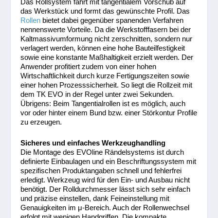
Das Rollsystem fährt mit tangentialem Vorschub auf
das Werkstück und formt das gewünschte Profil. Das
Rollen
bietet dabei gegenüber spanenden Verfahren
nennenswerte Vorteile. Da die Werkstofffasern bei der
Kaltmassivumformung nicht zerschnitten, sondern nur
verlagert werden, können eine hohe Bauteilfestigkeit
sowie eine konstante Maßhaltigkeit erzielt werden. Der
Anwender profitiert zudem von einer hohen
Wirtschaftlichkeit durch kurze Fertigungszeiten sowie
einer hohen Prozesssicherheit. So liegt die Rollzeit mit
dem TK EVO in der Regel unter zwei Sekunden.
Übrigens: Beim Tangentialrollen ist es möglich, auch
vor oder hinter einem Bund bzw. einer Störkontur Profile
zu erzeugen.
Sicheres und einfaches Werkzeughandling
Die Montage des EVOline Rändelsystems ist durch
definierte Einbaulagen und ein Beschriftungssystem mit
spezifischen Produktangaben schnell und fehlerfrei
erledigt. Werkzeug wird für den Ein- und Ausbau nicht
benötigt. Der Rolldurchmesser lässt sich sehr einfach
und präzise einstellen, dank Feineinstellung mit
Genauigkeiten im μ-Bereich. Auch der Rollenwechsel
erfolgt mit wenigen Handgriffen. Die kompakte