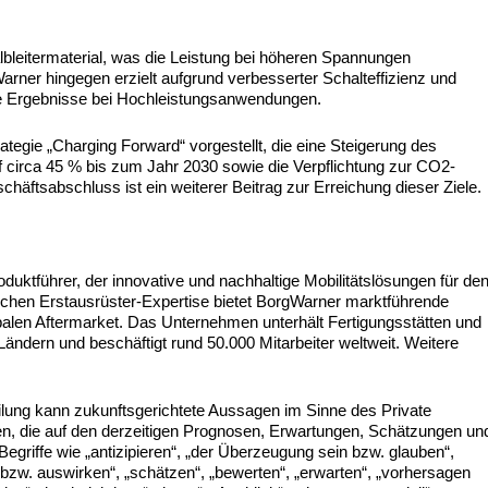
albleitermaterial, was die Leistung bei höheren Spannungen
arner hingegen erzielt aufgrund verbesserter Schalteffizienz und
e Ergebnisse bei Hochleistungsanwendungen.
rategie „Charging Forward“ vorgestellt, die eine Steigerung des
 circa 45 % bis zum Jahr 2030 sowie die Verpflichtung zur CO2-
schäftsabschluss ist ein weiterer Beitrag zur Erreichung dieser Ziele.
duktführer, der innovative und nachhaltige Mobilitätslösungen für de
eichen Erstausrüster-Expertise bietet BorgWarner marktführende
alen Aftermarket. Das Unternehmen unterhält Fertigungsstätten und
Ländern und beschäftigt rund 50.000 Mitarbeiter weltweit. Weitere
ilung kann zukunftsgerichtete Aussagen im Sinne des Private
ten, die auf den derzeitigen Prognosen, Erwartungen, Schätzungen un
griffe wie „antizipieren“, „der Überzeugung sein bzw. glauben“,
en bzw. auswirken“, „schätzen“, „bewerten“, „erwarten“, „vorhersagen