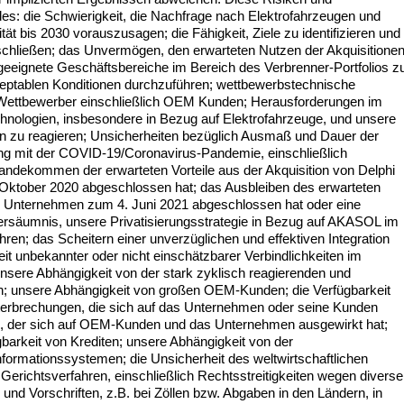
es: die Schwierigkeit, die Nachfrage nach Elektrofahrzeugen und
 bis 2030 vorauszusagen; die Fähigkeit, Ziele zu identifizieren und
chließen; das Unvermögen, den erwarteten Nutzen der Akquisitione
 geeignete Geschäftsbereiche im Bereich des Verbrenner-Portfolios z
zeptablen Konditionen durchzuführen; wettbewerbstechnische
Wettbewerber einschließlich OEM Kunden; Herausforderungen im
ologien, insbesondere in Bezug auf Elektrofahrzeuge, und unsere
en zu reagieren; Unsicherheiten bezüglich Ausmaß und Dauer der
 mit der COVID-19/Coronavirus-Pandemie, einschließlich
tandekommen der erwarteten Vorteile aus der Akquisition von Delphi
Oktober 2020 abgeschlossen hat; das Ausbleiben des erwarteten
s Unternehmen zum 4. Juni 2021 abgeschlossen hat oder eine
ersäumnis, unsere Privatisierungsstrategie in Bezug auf AKASOL im
en; das Scheitern einer unverzüglichen und effektiven Integration
eit unbekannter oder nicht einschätzbarer Verbindlichkeiten im
re Abhängigkeit von der stark zyklisch reagierenden und
on; unsere Abhängigkeit von großen OEM-Kunden; die Verfügbarkeit
unterbrechungen, die sich auf das Unternehmen oder seine Kunden
ern, der sich auf OEM-Kunden und das Unternehmen ausgewirkt hat;
arkeit von Krediten; unsere Abhängigkeit von der
formationssystemen; die Unsicherheit des weltwirtschaftlichen
Gerichtsverfahren, einschließlich Rechtsstreitigkeiten wegen diverse
nd Vorschriften, z.B. bei Zöllen bzw. Abgaben in den Ländern, in