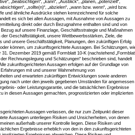
ative“, „beabsichtigen“, „kann“, „Ausblick“, „planen, „potenziell“,
absichtigen“, „sollte(n)“, „abzielen“, „wann bzw. wenn“, „wird bzw.
iffe und ähnliche Ausdrücke stehen kennzeichnend für solche
andelt es sich bei allen Aussagen, mit Ausnahme von Aussagen zu
semitteilung direkt oder durch Bezugnahme enthalten sind und von
in Bezug auf unsere Finanzlage, Geschäftsstrategie und Maßnahmen
der Geschäftstätigkeit, unsere Wettbewerbsstärken, Ziele, die
nd unsere Geschäftstätigkeit, Planungen, den zukünftigen Erfolg
n oder können, um zukunftsgerichtete Aussagen. Bei Schätzungen, wi
er 31. Dezember 2019 gemäß Formblatt 10-K (nachstehend „Formblat
n der Rechnungslegung und Schätzungen“ beschrieben sind, handelt
Alle zukunftsgerichteten Aussagen erfolgen auf der Grundlage von
r Erfahrungen mit und unserer Wahrnehmung von
heiten und erwarteten zukünftigen Entwicklungen sowie anderen
eugung nach unter den jeweils gegebenen Umständen für angemessen
rgebnis- oder Leistungsgarantie, und die tatsächlichen Ergebnisse
 in diesen Aussagen gemachten, prognostizierten oder implizierten
ftsgerichteten Aussagen verlassen, die nur zum Zeitpunkt dieser
chtete Aussagen unterliegen Risiken und Unsicherheiten, von denen
emeinen außerhalb unserer Kontrolle liegen. Diese Risiken und
sächlichen Ergebnisse erheblich von den in den zukunftsgerichteten
 implizierten Ergebnissen abweichen. Diese Risiken und