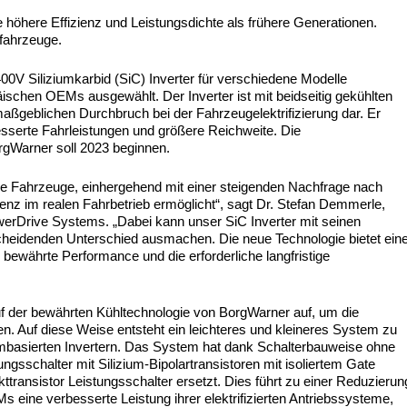
 höhere Effizienz und Leistungsdichte als frühere Generationen.
ofahrzeuge.
0V Siliziumkarbid (SiC) Inverter für verschiedene Modelle
äischen OEMs ausgewählt. Der Inverter ist mit beidseitig gekühlten
 maßgeblichen Durchbruch bei der Fahrzeugelektrifizierung dar. Er
sserte Fahrleistungen und größere Reichweite. Die
rgWarner soll 2023 beginnen.
ene Fahrzeuge, einhergehend mit einer steigenden Nachfrage nach
ienz im realen Fahrbetrieb ermöglicht“, sagt Dr. Stefan Demmerle,
rDrive Systems. „Dabei kann unser SiC Inverter mit seinen
scheidenden Unterschied ausmachen. Die neue Technologie bietet ein
 bewährte Performance und die erforderliche langfristige
uf der bewährten Kühltechnologie von BorgWarner auf, um die
en. Auf diese Weise entsteht ein leichteres und kleineres System zu
iumbasierten Invertern. Das System hat dank Schalterbauweise ohne
ngsschalter mit Silizium-Bipolartransistoren mit isoliertem Gate
ttransistor Leistungsschalter ersetzt. Dies führt zu einer Reduzierun
s eine verbesserte Leistung ihrer elektrifizierten Antriebssysteme,