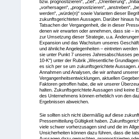
bzw. prognostizieren“, „Ziel“, „Orientierung“, „Initi
„vorhersagen“, „prognostizieren“, „anstreben“, „be
werden“, „würde(n)“ sowie Varianten dieser Begr
zukunftsgerichteten Aussagen. Darüber hinaus h
Tatsachen der Vergangenheit, die in dieser Pres
denen wir erwarten oder annehmen, dass sie – 
zur Umsetzung dieser Strategie, u.a. Änderungen 
Expansion und das Wachstum unseres Geschäfts u
und ähnliche Angelegenheiten – eintreten werde
sie unter Punkt 7 unseres Jahresabschlusses p
10-K“) unter der Rubrik „Wesentliche Grundlage
es sich per se um zukunftsgerichtete Aussagen. 
Annahmen und Analysen, die wir anhand unsere
Vergangenheitsentwicklungen, aktuellen Gegeben
Faktoren getroffen habe, die wir unserer Überz
halten. Zukunftsgerichtete Aussagen sind keine E
des Unternehmens können erheblich von den dazu
Ergebnissen abweichen.
Sie sollten sich nicht übermäßig auf diese zukun
Pressemitteilung Gültigkeit haben. Zukunftsgeri
viele schwer vorherzusagen sind und die im Allg
Unsicherheiten können dazu führen, dass die tat
Aussagen dazu gemachten, prognostizierten oder