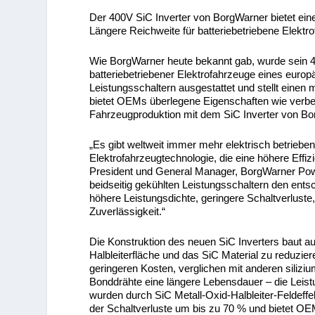
Der 400V SiC Inverter von BorgWarner bietet eine
Längere Reichweite für batteriebetriebene Elektr
Wie BorgWarner heute bekannt gab, wurde sein 40
batteriebetriebener Elektrofahrzeuge eines europ
Leistungsschaltern ausgestattet und stellt einen
bietet OEMs überlegene Eigenschaften wie verbe
Fahrzeugproduktion mit dem SiC Inverter von Bo
„Es gibt weltweit immer mehr elektrisch betrieb
Elektrofahrzeugtechnologie, die eine höhere Effiz
President und General Manager, BorgWarner Powe
beidseitig gekühlten Leistungsschaltern den ent
höhere Leistungsdichte, geringere Schaltverluste,
Zuverlässigkeit.“
Die Konstruktion des neuen SiC Inverters baut a
Halbleiterfläche und das SiC Material zu reduzier
geringeren Kosten, verglichen mit anderen siliz
Bonddrähte eine längere Lebensdauer – die Leistu
wurden durch SiC Metall-Oxid-Halbleiter-Feldeffek
der Schaltverluste um bis zu 70 % und bietet OEM