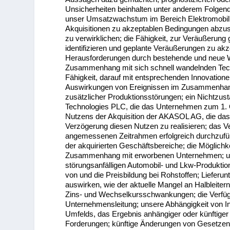
Unsicherheiten beinhalten unter anderem Folgend
unser Umsatzwachstum im Bereich Elektromobilität
Akquisitionen zu akzeptablen Bedingungen abzus
zu verwirklichen; die Fähigkeit, zur Veräußerung
identifizieren und geplante Veräußerungen zu ak
Herausforderungen durch bestehende und neue 
Zusammenhang mit sich schnell wandelnden Techn
Fähigkeit, darauf mit entsprechenden Innovation
Auswirkungen von Ereignissen im Zusammenhang
zusätzlicher Produktionsstörungen; ein Nichtzus
Technologies PLC, die das Unternehmen zum 1. 
Nutzens der Akquisition der AKASOL AG, die da
Verzögerung diesen Nutzen zu realisieren; das V
angemessenen Zeitrahmen erfolgreich durchzuführ
der akquirierten Geschäftsbereiche; die Möglichk
Zusammenhang mit erworbenen Unternehmen; unse
störungsanfälligen Automobil- und Lkw-Produkti
von und die Preisbildung bei Rohstoffen; Liefer
auswirken, wie der aktuelle Mangel an Halbleit
Zins- und Wechselkursschwankungen; die Verfügb
Unternehmensleitung; unsere Abhängigkeit von In
Umfelds, das Ergebnis anhängiger oder künftiger 
Forderungen; künftige Änderungen von Gesetzen u