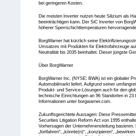
bei geringeren Kosten.
Die meisten Inverter nutzen heute Silizium als H
beeinträchtigen kann. Der SiC Inverter von BorgW
höherer Sperrschichttemperaturen hervorragend
BorgWarner hat kürzlich seine Elektrifizierungsst
Umsatzes mit Produkten für Elektrofahrzeuge auf
Neutralität bis 2035 beinhaltet. Dieser jüngste Ge
Über BorgWarner
BorgWarner Inc. (NYSE: BWA) ist ein globaler Pro
Automobilmarkt liefert. Aufgrund seiner umfangr
Produkt- und Service-Lösungen auch für den glob
technische Einrichtungen an 96 Standorten in 23 
Informationen unter borgwarner.com.
Zukunftsgerichtete Aussagen: Diese Pressemitte
Securities Litigation Reform Act von 1995 enthal
Vorhersagen der Unternehmensleitung basieren. Be
„fortfahren“, „könnte(n)“, „konzipieren“, „bewirk