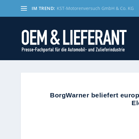
IM TREND:
KST-Motorenversuch GmbH & Co. KG
BorgWarner beliefert euro
El