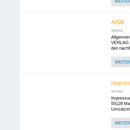
WEITE
AGB
Service
Allgemein
VERLAG E
den nachf
WEITE
Impre
Service
Impressum
55128 Mai
Umsatzste
WEITE