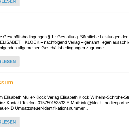
RLESEN
e Geschäftsbedingungen § 1 · Gestaltung Sämtliche Leistungen der
LISABETH KLOCK – nachfolgend Verlag – genannt liegen ausschlie
olgenden allgemeinen Geschäftsbedingungen zugrunde....
RLESEN
ssum
 Elisabeth Müller-Klock Verlag Elisabeth Klock Wilhelm-Schrohe-St
nz Kontakt Telefon: 015750153533 E-Mail: info@klock-medienpartne
uer-ID Umsatzsteuer-Identifikationsnummer...
RLESEN