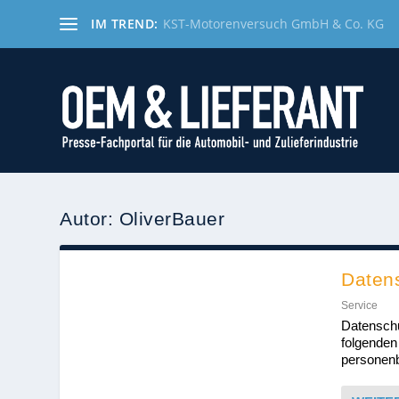
IM TREND:
KST-Motorenversuch GmbH & Co. KG
Autor:
OliverBauer
Daten
Service
Datenschu
folgenden
personenb