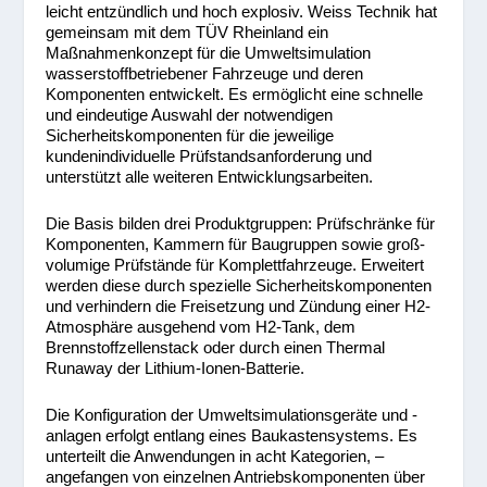
leicht entzündlich und hoch explosiv. Weiss Technik hat
gemeinsam mit dem TÜV Rheinland ein
Maßnahmenkonzept für die Umweltsimulation
wasserstoffbetriebener Fahrzeuge und deren
Komponenten entwickelt. Es ermöglicht eine schnelle
und eindeutige Auswahl der notwendigen
Sicherheitskomponenten für die jeweilige
kundenindividuelle Prüfstandsanforderung und
unterstützt alle weiteren Entwicklungsarbeiten.
Die Basis bilden drei Produktgruppen: Prüfschränke für
Komponenten, Kammern für Baugruppen sowie groß­
volumige Prüfstände für Komplettfahrzeuge. Erweitert
werden diese durch spezielle Sicherheitskomponenten
und verhindern die Freisetzung und Zündung einer H
2
-
Atmosphäre ausgehend vom H
2
-Tank, dem
Brennstoffzellenstack oder durch einen Thermal
Runaway der Lithium-Ionen-Batterie.
Die Konfiguration der Umweltsimulationsgeräte und -
anlagen erfolgt entlang eines Baukastensystems. Es
unterteilt die Anwendungen in acht Kategorien, –
angefangen von einzelnen Antriebskomponenten über