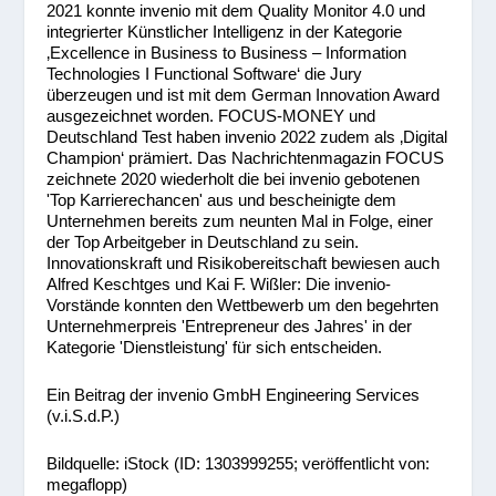
2021 konnte invenio mit dem Quality Monitor 4.0 und
integrierter Künstlicher Intelligenz in der Kategorie
‚Excellence in Business to Business – Information
Technologies I Functional Software‘ die Jury
überzeugen und ist mit dem German Innovation Award
ausgezeichnet worden. FOCUS-MONEY und
Deutschland Test haben invenio 2022 zudem als ‚Digital
Champion‘ prämiert. Das Nachrichtenmagazin FOCUS
zeichnete 2020 wiederholt die bei invenio gebotenen
ʹTop Karrierechancenʹ aus und bescheinigte dem
Unternehmen bereits zum neunten Mal in Folge, einer
der Top Arbeitgeber in Deutschland zu sein.
Innovationskraft und Risikobereitschaft bewiesen auch
Alfred Keschtges und Kai F. Wißler: Die invenio-
Vorstände konnten den Wettbewerb um den begehrten
Unternehmerpreis ʹEntrepreneur des Jahresʹ in der
Kategorie ʹDienstleistungʹ für sich entscheiden.
Ein Beitrag der invenio GmbH Engineering Services
(v.i.S.d.P.)
Bildquelle: iStock (ID: 1303999255; veröffentlicht von:
megaflopp)