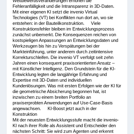
Wettbewerbsveränderungen erhöhen die
Fehleranfälligkeit und die Intransparenz in 3D-Daten.
Mit einer eigenen KI setzt die invenio Virtual
Technologies (VT) bei Konflikten nun dort an, wo sie
entstehen: in der Bauteilkonstruktion. Viele
Konstruktionsfehler bleiben im Entwicklungsprozess
zunächst unbemerkt. Die Konsequenzen reichen von
kostspieligen Anpassungen an Entwicklungsdaten und
Werkzeugen bis hin zu Verspätungen bei der
Markteinführung, unter anderem durch zeitintensive
Korrekturschleifen. Die invenio VT verfolgt seit zehn
Jahren einen konsequent praxisorientierten Ansatz –
mit Künstlicher Intelligenz. Den Grundstein für die KI-
Entwicklung legten die langjährige Erfahrung und
Expertise mit 3D-Daten und individuellen
Kundenlösungen. Was mit ersten Erfolgen wie der KI für
die geometrische Absicherung begonnen hat, ist
inzwischen zu einem breiten Portfolio an
praxiserprobten Anwendungen auf Use-Case-Basis
angewachsen. KI-Boost jetzt auch in der
Konstruktion
Mit der neuesten Entwicklungsstufe macht die invenio-
KI nach ihrer Rolle als Assistent und Entscheider den
nächsten Schritt: Sie wird zum Agenten und erkennt